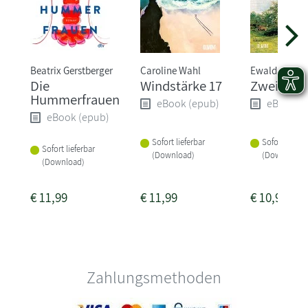
Beatrix Gerstberger
Caroline Wahl
Ewald Arenz
Die
Windstärke 17
Zwei Leb
Hummerfrauen
eBook (epub)
eBook (
eBook (epub)
Sofort lieferbar
Sofort liefer
Sofort lieferbar
(Download)
(Download)
(Download)
€
11,99
€
11,99
€
10,99
Zahlungsmethoden