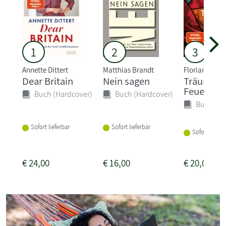
1
2
3
Annette Dittert
Matthias Brandt
Florian Illies
Dear Britain
Nein sagen
Träume a
Feuer
Buch (Hardcover)
Buch (Hardcover)
Buch (Ha
Sofort lieferbar
Sofort lieferbar
Sofort liefer
€
24,00
€
16,00
€
20,00