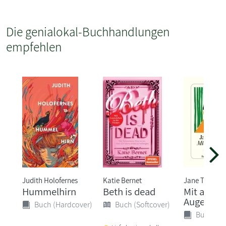
Die genialokal-Buchhandlungen
empfehlen
Judith Holofernes
Katie Bernet
Jane Tara
Hummelhirn
Beth is dead
Mit ander
Augen
Buch (Hardcover)
Buch (Softcover)
Buch (Ha