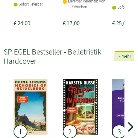
Lieferbar innerhalb von
Sofort lieferbar
1-2 Wochen
Sofort liefer
€
24,00
€
17,00
€
25,00
SPIEGEL Bestseller - Belletristik
» mehr
Hardcover
1
2
3