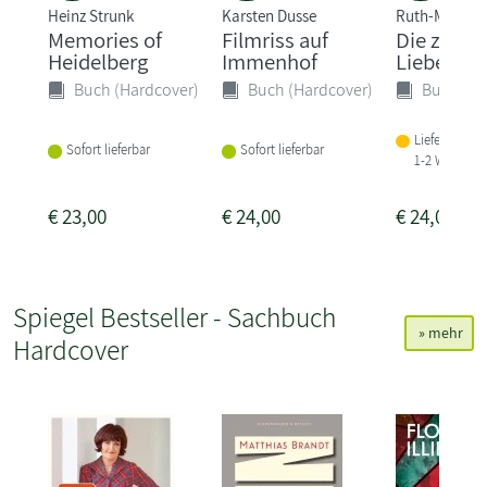
Heinz Strunk
Karsten Dusse
Ruth-Maria 
Memories of
Filmriss auf
Die zweit
Heidelberg
Immenhof
Liebe
Buch (Hardcover)
Buch (Hardcover)
Buch (Ha
Lieferbar in
Sofort lieferbar
Sofort lieferbar
1-2 Wochen
€
23,00
€
24,00
€
24,00
Spiegel Bestseller - Sachbuch
» mehr
Hardcover