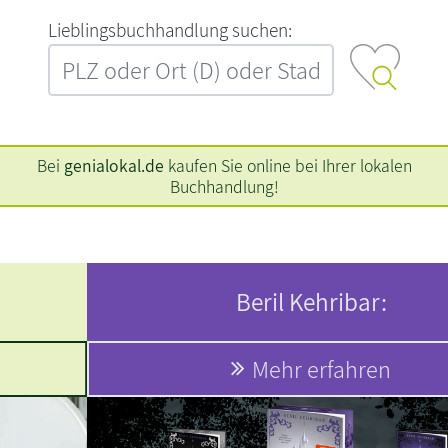
L‍i‍e‍b‍l‍i‍n‍g‍s‍b‍u‍c‍h‍h‍a‍n‍d‍l‍u‍n‍g‍ ‍s‍u‍c‍h‍e‍n‍:‍
Bei
genialokal.de
kaufen Sie online bei Ihrer lokalen
Buchhandlung!
Beril Kehribar:
Mehr erfahren