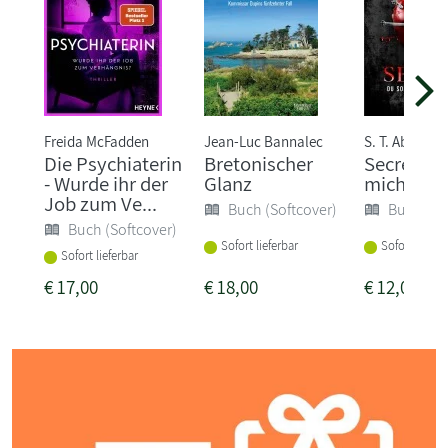
Freida McFadden
Jean-Luc Bannalec
S. T. Abby
Die Psychiaterin
Bretonischer
Secret - D
- Wurde ihr der
Glanz
mich fürc
Job zum Ve...
Buch (Softcover)
Buch (So
Buch (Softcover)
Sofort lieferbar
Sofort liefer
Sofort lieferbar
€
17,00
€
18,00
€
12,00