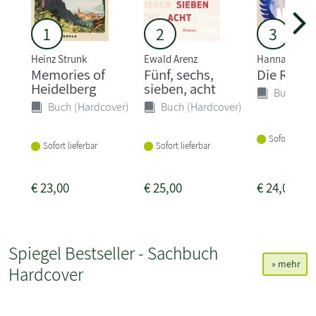
1
2
3
Heinz Strunk
Ewald Arenz
Hannah Häff
Memories of
Fünf, sechs,
Die Riesi
Heidelberg
sieben, acht
Buch (Ha
Buch (Hardcover)
Buch (Hardcover)
Sofort liefer
Sofort lieferbar
Sofort lieferbar
€
23,00
€
25,00
€
24,00
Spiegel Bestseller - Sachbuch
» mehr
Hardcover