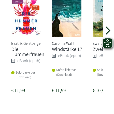
Beatrix Gerstberger
Caroline Wahl
Ewald Arenz
Die
Windstärke 17
Zwei Leb
Hummerfrauen
eBook (epub)
eBook (
eBook (epub)
Sofort lieferbar
Sofort liefer
Sofort lieferbar
(Download)
(Download)
(Download)
€
11,99
€
11,99
€
10,99