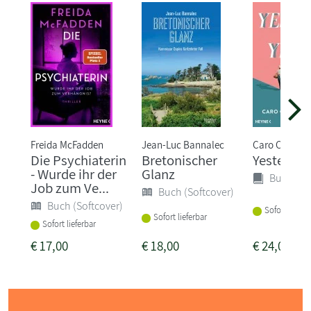
Freida McFadden
Jean-Luc Bannalec
Caro Claire B
Die Psychiaterin
Bretonischer
Yesteryea
- Wurde ihr der
Glanz
Buch (Ha
Job zum Ve...
Buch (Softcover)
Buch (Softcover)
Sofort liefer
Sofort lieferbar
Sofort lieferbar
€
17,00
€
18,00
€
24,00