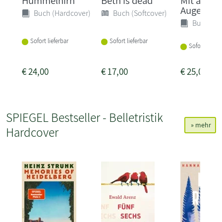
Hummelhirn
Beth is dead
Mit ander
Augen
Buch (Hardcover)
Buch (Softcover)
Buch (Ha
Sofort lieferbar
Sofort lieferbar
Sofort liefer
€
24,00
€
17,00
€
25,00
SPIEGEL Bestseller - Belletristik
» mehr
Hardcover