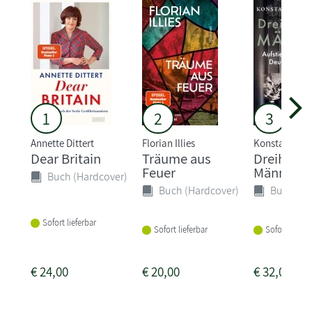
1
2
3
Annette Dittert
Florian Illies
Konstantin R
Dear Britain
Träume aus
Dreihund
Feuer
Männer
Buch (Hardcover)
Buch (Hardcover)
Buch (Ha
Sofort lieferbar
Sofort lieferbar
Sofort liefer
€
24,00
€
20,00
€
32,00