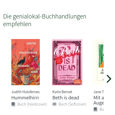
Die genialokal-Buchhandlungen
empfehlen
Judith Holofernes
Katie Bernet
Jane Tara
Hummelhirn
Beth is dead
Mit ander
Augen
Buch (Hardcover)
Buch (Softcover)
Buch (Ha