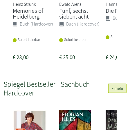
Heinz Strunk
Ewald Arenz
Hannah Häff
Memories of
Fünf, sechs,
Die Riesi
Heidelberg
sieben, acht
Buch (Ha
Buch (Hardcover)
Buch (Hardcover)
Sofort liefer
Sofort lieferbar
Sofort lieferbar
€
23,00
€
25,00
€
24,00
Spiegel Bestseller - Sachbuch
» mehr
Hardcover