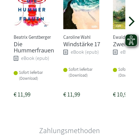
Beatrix Gerstberger
Caroline Wahl
Ewald Arenz
Die
Windstärke 17
Zwei Leb
Hummerfrauen
eBook (epub)
eBook (
eBook (epub)
Sofort lieferbar
Sofort liefer
Sofort lieferbar
(Download)
(Download)
(Download)
€
11,99
€
11,99
€
10,99
Zahlungsmethoden