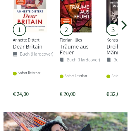
1
2
3
Annette Dittert
Florian Illies
Konstantin R
Dear Britain
Träume aus
Dreihund
Feuer
Männer
Buch (Hardcover)
Buch (Hardcover)
Buch (Ha
Sofort lieferbar
Sofort lieferbar
Sofort liefer
€
24,00
€
20,00
€
32,00