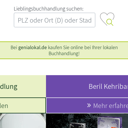
L‍i‍e‍b‍l‍i‍n‍g‍s‍b‍u‍c‍h‍h‍a‍n‍d‍l‍u‍n‍g‍ ‍s‍u‍c‍h‍e‍n‍:‍
Bei
genialokal.de
kaufen Sie online bei Ihrer lokalen
Buchhandlung!
Beril Kehribar:
Mehr erfahren