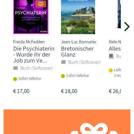
Freida McFadden
Jean-Luc Bannalec
Nele Neuhau
Die Psychiaterin
Bretonischer
Alles wir
- Wurde ihr der
Glanz
Buch (Ha
Job zum Ve...
Buch (Softcover)
Buch (Softcover)
Lieferbar in
3 Wochen
Sofort lieferbar
Sofort lieferbar
€
17,00
€
18,00
€
26,00