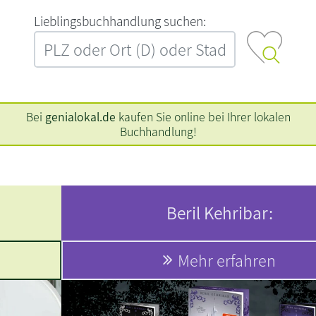
L‍i‍e‍b‍l‍i‍n‍g‍s‍b‍u‍c‍h‍h‍a‍n‍d‍l‍u‍n‍g‍ ‍s‍u‍c‍h‍e‍n‍:‍
Bei
genialokal.de
kaufen Sie online bei Ihrer lokalen
Buchhandlung!
Beril Kehribar:
Mehr erfahren