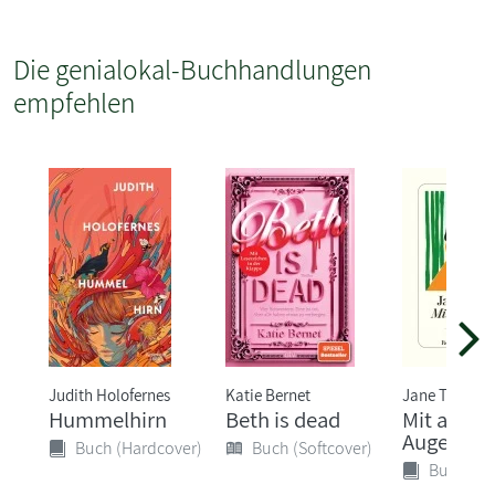
Die genialokal-Buchhandlungen
empfehlen
Judith Holofernes
Katie Bernet
Jane Tara
Hummelhirn
Beth is dead
Mit ander
Augen
Buch (Hardcover)
Buch (Softcover)
Buch (Ha