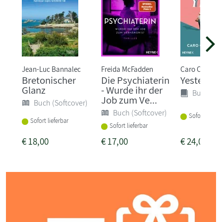
Jean-Luc Bannalec
Freida McFadden
Caro Claire B
Bretonischer
Die Psychiaterin
Yesteryea
Glanz
- Wurde ihr der
Buch (Ha
Job zum Ve...
Buch (Softcover)
Buch (Softcover)
Sofort liefer
Sofort lieferbar
Sofort lieferbar
€
18,00
€
17,00
€
24,00