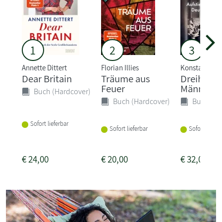
1
2
3
Annette Dittert
Florian Illies
Konstantin R
Dear Britain
Träume aus
Dreihund
Feuer
Männer
Buch (Hardcover)
Buch (Hardcover)
Buch (Ha
Sofort lieferbar
Sofort lieferbar
Sofort liefer
€
24,00
€
20,00
€
32,00