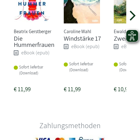
Beatrix Gerstberger
Caroline Wahl
Ewald Arenz
Die
Windstärke 17
Zwei Leb
Hummerfrauen
eBook (epub)
eBook (
eBook (epub)
Sofort lieferbar
Sofort liefer
Sofort lieferbar
(Download)
(Download)
(Download)
€
11,99
€
11,99
€
10,99
Zahlungsmethoden