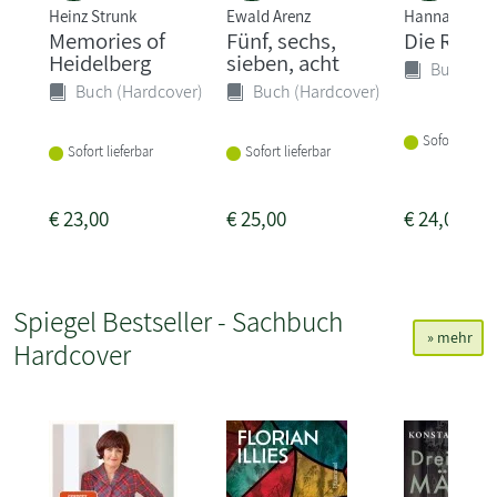
Heinz Strunk
Ewald Arenz
Hannah Häff
Memories of
Fünf, sechs,
Die Riesi
Heidelberg
sieben, acht
Buch (Ha
Buch (Hardcover)
Buch (Hardcover)
Sofort liefer
Sofort lieferbar
Sofort lieferbar
€
23,00
€
25,00
€
24,00
Spiegel Bestseller - Sachbuch
» mehr
Hardcover