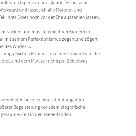
rillanten Ingenieur und glaubt fest an seine
 Werkstatt und lässt sich alle Motoren und
Teil ihres Erbes noch vor der Ehe auszahlen lassen,
 im Nacken und mussten mit ihren Kindern in
 Carl mit seinem Perfektionismus zögert und zögert.
e des Wortes ...
 biografischen Roman von einer starken Frau, die
uptet, und dem Mut, zur richtigen Zeit etwas
grammleiter, bevor er eine Literaturagentur
ößerer Begeisterung vor allem biografische
 geraumer Zeit in den Niederlanden.