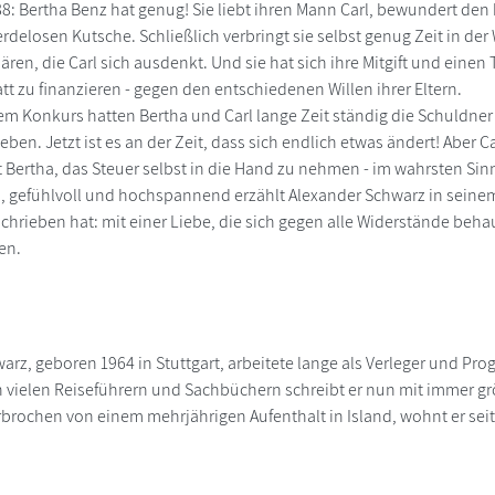
: Bertha Benz hat genug! Sie liebt ihren Mann Carl, bewundert den b
erdelosen Kutsche. Schließlich verbringt sie selbst genug Zeit in der
ren, die Carl sich ausdenkt. Und sie hat sich ihre Mitgift und einen 
tt zu finanzieren - gegen den entschiedenen Willen ihrer Eltern.
m Konkurs hatten Bertha und Carl lange Zeit ständig die Schuldner
leben. Jetzt ist es an der Zeit, dass sich endlich etwas ändert! Aber
t Bertha, das Steuer selbst in die Hand zu nehmen - im wahrsten Sinn
 gefühlvoll und hochspannend erzählt Alexander Schwarz in seinem
chrieben hat: mit einer Liebe, die sich gegen alle Widerstände beha
en.
arz, geboren 1964 in Stuttgart, arbeitete lange als Verleger und Pro
 vielen Reiseführern und Sachbüchern schreibt er nun mit immer gr
rochen von einem mehrjährigen Aufenthalt in Island, wohnt er seit