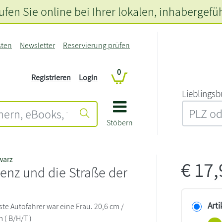
fen Sie online bei Ihrer lokalen
, inhabergefü
sten
Newsletter
Reservierung prüfen
0
Registrieren
Login
L‍i‍e‍b‍l‍i‍n‍g‍s‍b
Stöbern
warz
€
17
enz und die Straße der
Arti
te Autofahrer war eine Frau. 20,6 cm /
m ( B/H/T )