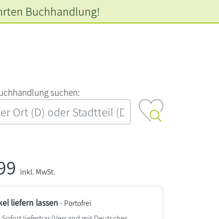
hrten
Buchhandlung!
‍u‍c‍h‍h‍a‍n‍d‍l‍u‍n‍g‍ ‍s‍u‍c‍h‍e‍n‍:‍
,99
inkl. MwSt.
kel liefern lassen
- Portofrei
Sofort lieferbar
(Versand mit Deutscher