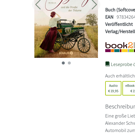
Zurück
Weiter
Buch (Softcove
EAN
9783426
Veröffentlicht
Verlag/Herstel
Leseprobe ö
Auch erhältlich
Audio
eBook
€
19,95
€
1
Beschreibu
Eine große Lie
Alexander Schw
Automobil zum