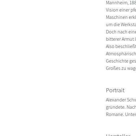
Mannheim, 1888
Vision einer pf
Maschinen erklä
um die Werksta
Doch nach eine
bitterer Armut 
Also beschließ
Atmosphärisch,
Geschichte ges
Großes zu wag
Portrait
Alexander Schw
gründete. Nach
Romane. Unterb