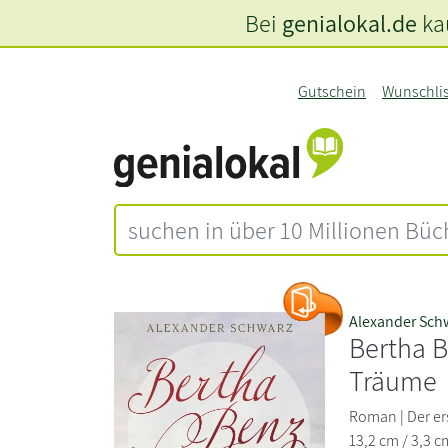
Bei
genialokal.de
kau
Gutschein
Wunschli
Alexander Sch
Bertha B
Träume
Roman | Der ers
13,2 cm / 3,3 c