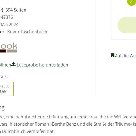
r)
, 394 Seiten
447376
Mai 2024
ler
Knaur Taschenbuch
Auf die Wu
ffnen
Leseprobe herunterladen
 als:
 (epub)
5,99
ng
be, eine bahnbrechende Erfindung und eine Frau, die die Welt verän
arz' historischer Roman »Bertha Benz und die Straße der Träume« is
 Durchbruch verholfen hat.