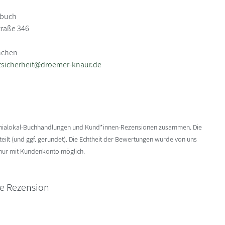
nbuch
traße 346
nchen
tsicherheit@droemer-knaur.de
enialokal-Buchhandlungen und Kund*innen-Rezensionen zusammen. Die
ilt (und ggf. gerundet). Die Echtheit der Bewertungen wurde von uns
 nur mit Kundenkonto möglich.
ne Rezension