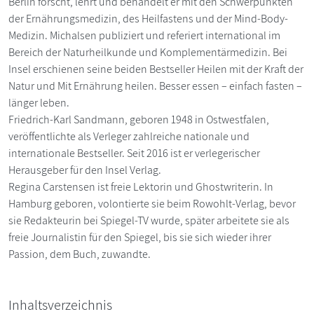
Berlin forscht, lehrt und behandelt er mit den Schwerpunkten
der Ernährungsmedizin, des Heilfastens und der Mind-Body-
Medizin. Michalsen publiziert und referiert international im
Bereich der Naturheilkunde und Komplementärmedizin. Bei
Insel erschienen seine beiden Bestseller Heilen mit der Kraft der
Natur und Mit Ernährung heilen. Besser essen – einfach fasten –
länger leben.
Friedrich-Karl Sandmann, geboren 1948 in Ostwestfalen,
veröffentlichte als Verleger zahlreiche nationale und
internationale Bestseller. Seit 2016 ist er verlegerischer
Herausgeber für den Insel Verlag.
Regina Carstensen ist freie Lektorin und Ghostwriterin. In
Hamburg geboren, volontierte sie beim Rowohlt-Verlag, bevor
sie Redakteurin bei Spiegel-TV wurde, später arbeitete sie als
freie Journalistin für den Spiegel, bis sie sich wieder ihrer
Passion, dem Buch, zuwandte.
Inhaltsverzeichnis