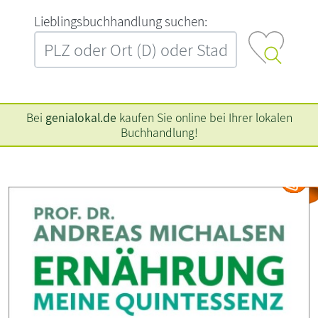
L‍i‍e‍b‍l‍i‍n‍g‍s‍b‍u‍c‍h‍h‍a‍n‍d‍l‍u‍n‍g‍ ‍s‍u‍c‍h‍e‍n‍:‍
Bei
genialokal.de
kaufen Sie online bei Ihrer lokalen
Buchhandlung!