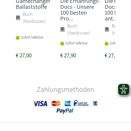
Gamechanger
Die Ernährungs-
Die Ernäh
Ballaststoffe
Docs - Unsere
Docs - Uns
100 besten
100 beste
Buch
Pro...
ant...
(Hardcover)
Buch
Buch
(Hardcover)
(Hardcove
Sofort lieferbar
Sofort lieferbar
Sofort lieferba
€
27,00
€
27,90
€
27,90
Zahlungsmethoden