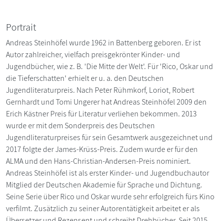
Portrait
Andreas Steinhöfel wurde 1962 in Battenberg geboren. Er ist
Autor zahlreicher, vielfach preisgekrönter Kinder- und
Jugendbücher, wie z. B. 'Die Mitte der Welt'. Für 'Rico, Oskar und
die Tieferschatten' erhielt er u. a. den Deutschen
Jugendliteraturpreis. Nach Peter Rühmkorf, Loriot, Robert
Gernhardt und Tomi Ungerer hat Andreas Steinhöfel 2009 den
Erich Kästner Preis für Literatur verliehen bekommen. 2013
wurde er mit dem Sonderpreis des Deutschen
Jugendliteraturpreises für sein Gesamtwerk ausgezeichnet und
2017 folgte der James-Krüss-Preis. Zudem wurde er für den
ALMA und den Hans-Christian-Andersen-Preis nominiert.
Andreas Steinhöfel ist als erster Kinder- und Jugendbuchautor
Mitglied der Deutschen Akademie für Sprache und Dichtung.
Seine Serie über Rico und Oskar wurde sehr erfolgreich fürs Kino
verfilmt. Zusätzlich zu seiner Autorentätigkeit arbeitet er als
Übersetzer und Rezensent und schreibt Drehbücher. Seit 2015