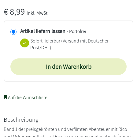
€
8,99
inkl. MwSt.
Artikel liefern lassen
- Portofrei
Sofort lieferbar
(Versand mit Deutscher
Post/DHL)
In den Warenkorb
Auf die Wunschliste
Beschreibung
Band 1 der preisgekrönten und verfilmten Abenteuer mit Rico
und Oskar Eigentlich soll Rico ja nur ein Ferientagebuch führen.