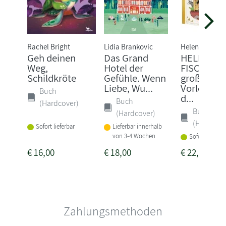
Rachel Bright
Lidia Brankovic
Helene Fischer
Geh deinen
Das Grand
HELENE
Weg,
Hotel der
FISCHER: 
Schildkröte
Gefühle. Wenn
große
Liebe, Wu...
Vorlesebuc
Buch
d...
Buch
(Hardcover)
Buch
(Hardcover)
(Hardcove
Sofort lieferbar
Lieferbar innerhalb
von 3-4 Wochen
Sofort lieferba
€
16,00
€
18,00
€
22,00
Zahlungsmethoden