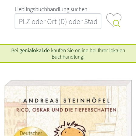
L‍i‍e‍b‍l‍i‍n‍g‍s‍b‍u‍c‍h‍h‍a‍n‍d‍l‍u‍n‍g‍ ‍s‍u‍c‍h‍e‍n‍:‍
Bei
genialokal.de
kaufen Sie online bei Ihrer lokalen
Buchhandlung!