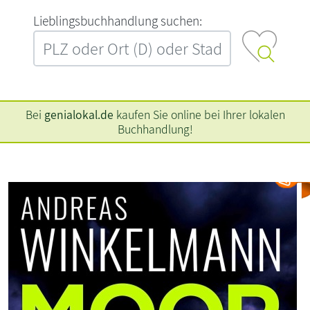
L‍i‍e‍b‍l‍i‍n‍g‍s‍b‍u‍c‍h‍h‍a‍n‍d‍l‍u‍n‍g‍ ‍s‍u‍c‍h‍e‍n‍:‍
Bei
genialokal.de
kaufen Sie online bei Ihrer lokalen
Buchhandlung!