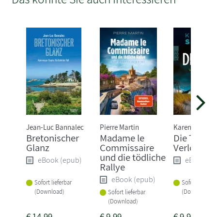
Jean-Luc Bannalec
Pierre Martin
Karen Sander
Bretonischer
Madame le
Die Tiefe:
Glanz
Commissaire
Verloren
und die tödliche
eBook (epub)
eBook (e
Rallye
eBook (epub)
Sofort lieferbar
Sofort lieferba
(Download)
(Download)
Sofort lieferbar
(Download)
€
14,99
€
9,99
€
9,99