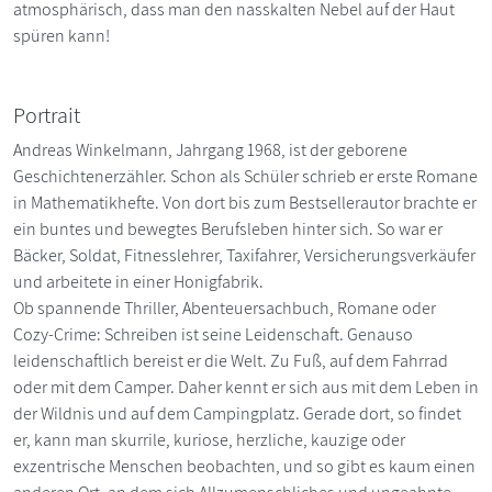
atmosphärisch, dass man den nasskalten Nebel auf der Haut
spüren kann!
Portrait
Andreas Winkelmann, Jahrgang 1968, ist der geborene
Geschichtenerzähler. Schon als Schüler schrieb er erste Romane
in Mathematikhefte. Von dort bis zum Bestsellerautor brachte er
ein buntes und bewegtes Berufsleben hinter sich. So war er
Bäcker, Soldat, Fitnesslehrer, Taxifahrer, Versicherungsverkäufer
und arbeitete in einer Honigfabrik.
Ob spannende Thriller, Abenteuersachbuch, Romane oder
Cozy-Crime: Schreiben ist seine Leidenschaft. Genauso
leidenschaftlich bereist er die Welt. Zu Fuß, auf dem Fahrrad
oder mit dem Camper. Daher kennt er sich aus mit dem Leben in
der Wildnis und auf dem Campingplatz. Gerade dort, so findet
er, kann man skurrile, kuriose, herzliche, kauzige oder
exzentrische Menschen beobachten, und so gibt es kaum einen