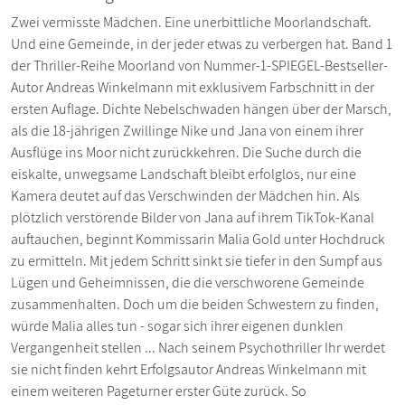
Zwei vermisste Mädchen. Eine unerbittliche Moorlandschaft.
Und eine Gemeinde, in der jeder etwas zu verbergen hat. Band 1
der Thriller-Reihe Moorland von Nummer-1-SPIEGEL-Bestseller-
Autor Andreas Winkelmann mit exklusivem Farbschnitt in der
ersten Auflage. Dichte Nebelschwaden hängen über der Marsch,
als die 18-jährigen Zwillinge Nike und Jana von einem ihrer
Ausflüge ins Moor nicht zurückkehren. Die Suche durch die
eiskalte, unwegsame Landschaft bleibt erfolglos, nur eine
Kamera deutet auf das Verschwinden der Mädchen hin. Als
plötzlich verstörende Bilder von Jana auf ihrem TikTok-Kanal
auftauchen, beginnt Kommissarin Malia Gold unter Hochdruck
zu ermitteln. Mit jedem Schritt sinkt sie tiefer in den Sumpf aus
Lügen und Geheimnissen, die die verschworene Gemeinde
zusammenhalten. Doch um die beiden Schwestern zu finden,
würde Malia alles tun - sogar sich ihrer eigenen dunklen
Vergangenheit stellen ... Nach seinem Psychothriller Ihr werdet
sie nicht finden kehrt Erfolgsautor Andreas Winkelmann mit
einem weiteren Pageturner erster Güte zurück. So