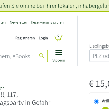
fen Sie online bei Ihrer lokalen
, inhabergefü
sten
Newsletter
Reservierung prüfen
0
Registrieren
Login
L‍i‍e‍b‍l‍i‍n‍g‍s‍b
Stöbern
€
15
ger
!!, 117,
agsparty in Gefahr
Arti