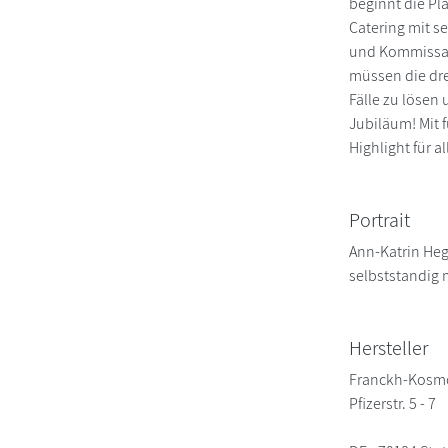
beginnt die Pl
Catering mit s
und Kommissari
müssen die dre
Fälle zu lösen 
Jubiläum! Mit 
Highlight für a
Portrait
Ann-Katrin Heg
selbststandig 
Hersteller
Franckh-Kosm
Pfizerstr. 5 - 7