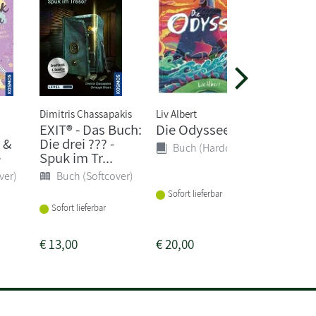
Dimitris Chassapakis
Liv Albert
John Boy
EXIT® - Das Buch:
Die Odyssee
Der Ju
 &
Die drei ??? -
gestrei
Buch (Hardcover)
e
Spuk im Tr...
Pyjam
ver)
Buch (Softcover)
Buch 
Sofort lieferbar
Sofort lieferbar
Sofort li
€
13,00
€
20,00
€
10,00