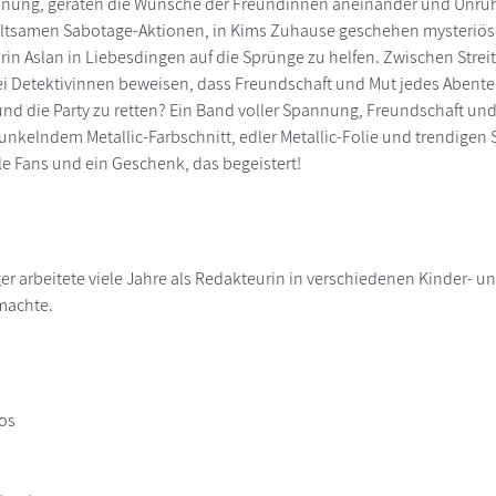
anung, geraten die Wünsche der Freundinnen aneinander und Unruhe
eltsamen Sabotage-Aktionen, in Kims Zuhause geschehen mysteriös
n Aslan in Liebesdingen auf die Sprünge zu helfen. Zwischen Streit,
i Detektivinnen beweisen, dass Freundschaft und Mut jedes Abenteu
und die Party zu retten? Ein Band voller Spannung, Freundschaft und 
funkelndem Metallic-Farbschnitt, edler Metallic-Folie und trendigen
lle Fans und ein Geschenk, das begeistert!
er arbeitete viele Jahre als Redakteurin in verschiedenen Kinder- u
machte.
os