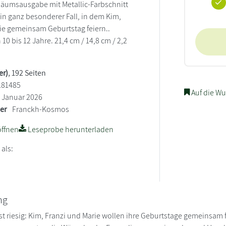
iläumsausgabe mit Metallic-Farbschnitt
Ein ganz besonderer Fall, in dem Kim,
ie gemeinsam Geburtstag feiern..
0 bis 12 Jahre. 21,4 cm / 14,8 cm / 2,2
er)
, 192 Seiten
181485
Auf die Wu
Januar 2026
ler
Franckh-Kosmos
ffnen
Leseprobe herunterladen
 als:
ng
ist riesig: Kim, Franzi und Marie wollen ihre Geburtstage gemeinsam