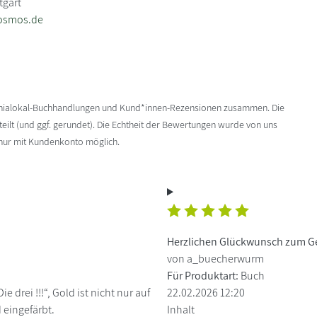
tgart
osmos.de
enialokal-Buchhandlungen und Kund*innen-Rezensionen zusammen. Die
ilt (und ggf. gerundet). Die Echtheit der Bewertungen wurde von uns
 nur mit Kundenkonto möglich.
Herzlichen Glückwunsch zum Ge
von a_buecherwurm
Für Produktart:
Buch
e drei !!!“, Gold ist nicht nur auf
22.02.2026 12:20
 eingefärbt.
Inhalt