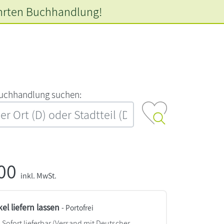
hrten
Buchhandlung!
‍u‍c‍h‍h‍a‍n‍d‍l‍u‍n‍g‍ ‍s‍u‍c‍h‍e‍n‍:‍
,00
inkl. MwSt.
kel liefern lassen
- Portofrei
Sofort lieferbar
(Versand mit Deutscher