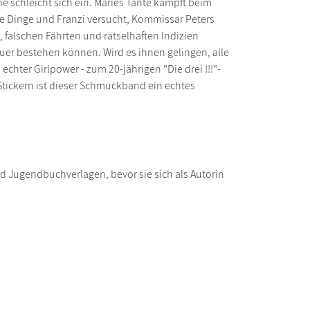
 schleicht sich ein. Maries Tante kämpft beim
e Dinge und Franzi versucht, Kommissar Peters
 falschen Fährten und rätselhaften Indizien
er bestehen können. Wird es ihnen gelingen, alle
echter Girlpower - zum 20-jährigen "Die drei !!!"-
 Stickern ist dieser Schmuckband ein echtes
nd Jugendbuchverlagen, bevor sie sich als Autorin