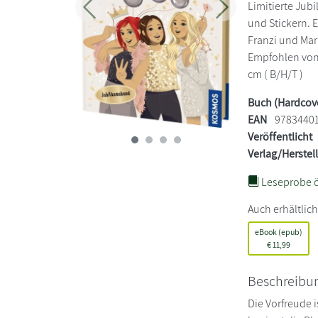
Limitierte Jub
Zurück
Weiter
und Stickern. 
Franzi und Mar
Empfohlen von 1
cm ( B/H/T )
Buch (Hardcov
EAN
9783440
Veröffentlicht
Verlag/Herstel
Leseprobe ö
Auch erhältlich
eBook (epub)
€
11,99
Beschreibu
Die Vorfreude 