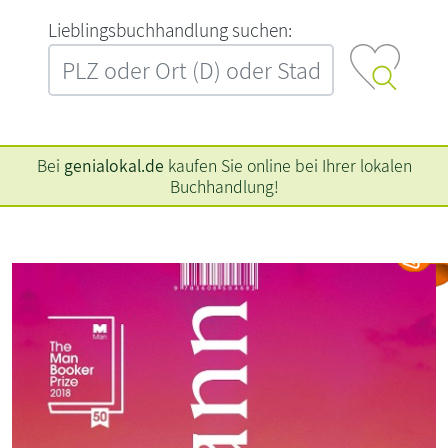
L‍i‍e‍b‍l‍i‍n‍g‍s‍b‍u‍c‍h‍h‍a‍n‍d‍l‍u‍n‍g‍ ‍s‍u‍c‍h‍e‍n‍:‍
Bei
genialokal.de
kaufen Sie online bei Ihrer lokalen
Buchhandlung!