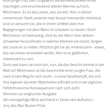
Eine junge Frau zieht ungewollt die Aufmerksamkeit eines
mächtigen und erschreckend älteren Mannes auf sich,
Milchmann. Es ist das Letzte, was sie will. Hier, in dieser
namenlosen Stadt, erweckt man besser niemandes Interesse.
Und so versucht sie, alle in ihrem Umfeld über ihre
Begegnungen mit dem Mann im Unklaren zu lassen. Doch
Milchmann ist hartnäckig. Und als der Mann ihrer älteren
Schwester herausfindet, in welcher Klemme sie steckt, fangen
die Leute an zu reden. Plötzlich gilt sie als »interessant« - etwas,
das sie immer vermeiden wollte. Hier ist es gefährlich,
interessant zu sein.
Doch was kann sie noch tun, nun, da das Gerücht einmal in der
Welt ist? Milchmann ist die Geschichte einer jungen Frau, die
nach einem Weg für sich sucht - in einer Gesellschaft, die sich
ihre eigenen dunklen Wahrheiten erfindet und in der jeglicher
Fehltritt enorme Konsequenzen nach sich zieht.
Stimmen zur englischen Ausgabe
»Ein einzigartiger Blick auf Irland in Zeiten des Aufruhrs.«
Jury des Man Booker Prize