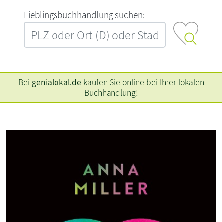
L‍i‍e‍b‍l‍i‍n‍g‍s‍b‍u‍c‍h‍h‍a‍n‍d‍l‍u‍n‍g‍ ‍s‍u‍c‍h‍e‍n‍:‍
Bei
genialokal.de
kaufen Sie online bei Ihrer lokalen
Buchhandlung!