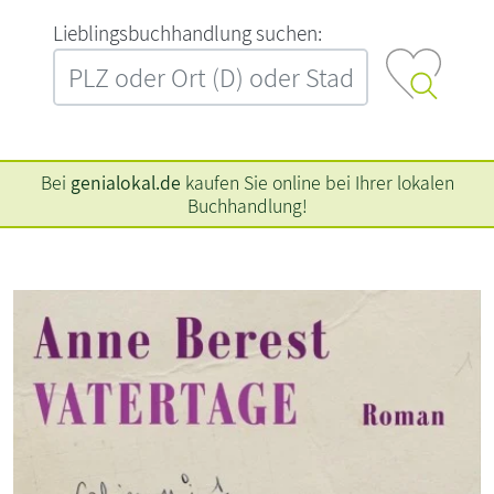
L‍i‍e‍b‍l‍i‍n‍g‍s‍b‍u‍c‍h‍h‍a‍n‍d‍l‍u‍n‍g‍ ‍s‍u‍c‍h‍e‍n‍:‍
Bei
genialokal.de
kaufen Sie online bei Ihrer lokalen
Buchhandlung!