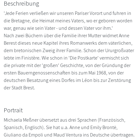
Beschreibung
'Jede Ferien verließen wir unseren Pariser Vorort und fuhren in
die Bretagne, die Heimat meines Vaters, wo er geboren worden
war, genau wie sein Vater - und dessen Vater vor ihm.'
Nach zwei Büchern über die Familie ihrer Mutter widmet Anne
Berest dieses neue Kapitel ihres Romanwerks dem väterlichen,
dem bretonischen Zweig ihrer Familie. Schon der Ururgroßvater
lebte im Finistère. Wie schon in 'Die Postkarte' vermischt sich
die private mit der 'großen' Geschichte, von der Gründung der
ersten Bauerngenossenschaften bis zum Mai 1968, von der
deutschen Besatzung eines Dorfes im Léon bis zur Zerstörung
der Stadt Brest.
Portrait
Michaela Meßner übersetzt aus drei Sprachen (Französisch,
Spanisch, Englisch). Sie hat u.a. Anne und Emily Brontë,
Giuliano da Empoli und Maud Ventura ins Deutsche übertragen.