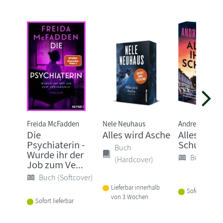
Freida McFadden
Nele Neuhaus
Andrea Mara
Die
Alles wird Asche
Alles ihre
Psychiaterin -
Schuld
Buch
Wurde ihr der
Buch (Sof
(Hardcover)
Job zum Ve...
Buch (Softcover)
Lieferbar innerhalb
Sofort lieferba
von 3 Wochen
Sofort lieferbar