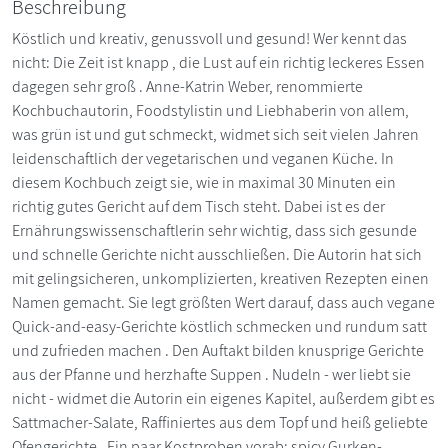
Beschreibung
Köstlich und kreativ, genussvoll und gesund! Wer kennt das
nicht: Die Zeit ist knapp , die Lust auf ein richtig leckeres Essen
dagegen sehr groß . Anne-Katrin Weber, renommierte
Kochbuchautorin, Foodstylistin und Liebhaberin von allem,
was grün ist und gut schmeckt, widmet sich seit vielen Jahren
leidenschaftlich der vegetarischen und veganen Küche. In
diesem Kochbuch zeigt sie, wie in maximal 30 Minuten ein
richtig gutes Gericht auf dem Tisch steht. Dabei ist es der
Ernährungswissenschaftlerin sehr wichtig, dass sich gesunde
und schnelle Gerichte nicht ausschließen. Die Autorin hat sich
mit gelingsicheren, unkomplizierten, kreativen Rezepten einen
Namen gemacht. Sie legt größten Wert darauf, dass auch vegane
Quick-and-easy-Gerichte köstlich schmecken und rundum satt
und zufrieden machen . Den Auftakt bilden knusprige Gerichte
aus der Pfanne und herzhafte Suppen . Nudeln - wer liebt sie
nicht - widmet die Autorin ein eigenes Kapitel, außerdem gibt es
Sattmacher-Salate, Raffiniertes aus dem Topf und heiß geliebte
Ofengerichte . Ein paar Kostproben vorab: spicy Gurken-