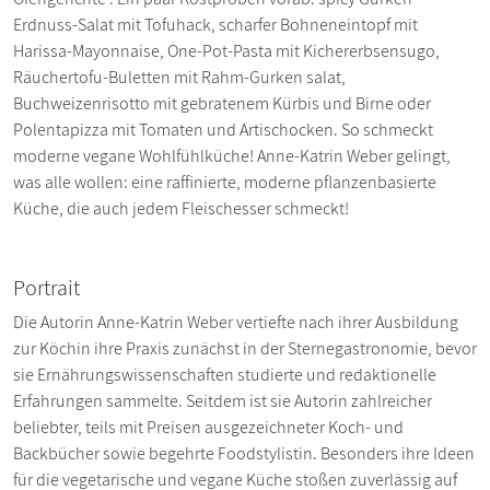
Erdnuss-Salat mit Tofuhack, scharfer Bohneneintopf mit
Harissa-Mayonnaise, One-Pot-Pasta mit Kichererbsensugo,
Räuchertofu-Buletten mit Rahm-Gurken salat,
Buchweizenrisotto mit gebratenem Kürbis und Birne oder
Polentapizza mit Tomaten und Artischocken. So schmeckt
moderne vegane Wohlfühlküche! Anne-Katrin Weber gelingt,
was alle wollen: eine raffinierte, moderne pflanzenbasierte
Küche, die auch jedem Fleischesser schmeckt!
Portrait
Die Autorin Anne-Katrin Weber vertiefte nach ihrer Ausbildung
zur Köchin ihre Praxis zunächst in der Sternegas­tro­no­mie, bevor
sie Ernährungswissenschaften studierte und redaktionelle
Erfahrungen sammelte. Seitdem ist sie Autorin zahlreicher
beliebter, teils mit Preisen ausgezeichneter Koch- und
Backbücher sowie begehrte Foodstylistin. Besonders ihre Ideen
für die vegetarische und vegane Küche stoßen zuverlässig auf