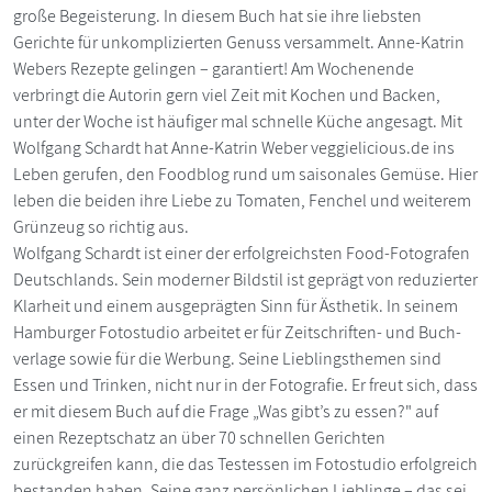
große Begeisterung. In diesem Buch hat sie ihre liebsten
Gerichte für unkomplizierten Genuss versammelt. Anne-Katrin
Webers Rezepte gelingen – garantiert! Am Wochenende
verbringt die Autorin gern viel Zeit mit Kochen und Backen,
unter der Woche ist häufiger mal schnelle Küche angesagt. Mit
Wolfgang Schardt hat Anne-Katrin Weber veggielicious.de ins
Leben gerufen, den Foodblog rund um saisonales Gemüse. Hier
leben die beiden ihre Liebe zu Tomaten, Fenchel und weiterem
Grünzeug so richtig aus.
Wolfgang Schardt ist einer der erfolgreichsten Food-Fotografen
Deutschlands. Sein moderner Bildstil ist geprägt von reduzierter
Klarheit und einem ausgeprägten Sinn für Ästhetik. In seinem
Hamburger Fotostudio arbeitet er für Zeitschriften- und Buch­
verlage sowie für die Werbung. Seine Lieblingsthemen sind
Essen und Trinken, nicht nur in der Fotografie. Er freut sich, dass
er mit diesem Buch auf die Frage „Was gibt’s zu essen?" auf
einen Rezeptschatz an über 70 schnellen Gerichten
zurückgreifen kann, die das Testessen im Fotostudio erfolgreich
bestanden haben. Seine ganz persönlichen Lieblinge – das sei