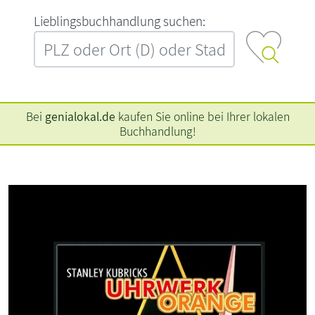
L‍i‍e‍b‍l‍i‍n‍g‍s‍b‍u‍c‍h‍h‍a‍n‍d‍l‍u‍n‍g‍ ‍s‍u‍c‍h‍e‍n‍:‍
Bei
genialokal.de
kaufen Sie online bei Ihrer lokalen
Buchhandlung!