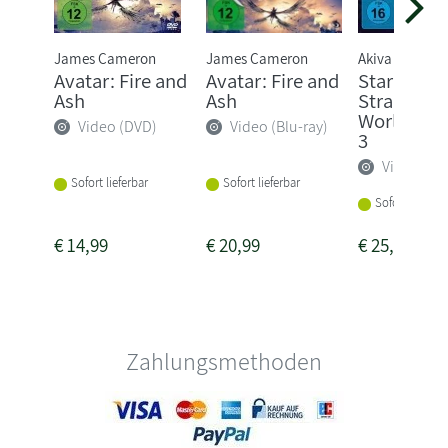
James Cameron
James Cameron
Akiva Goldsm
Avatar: Fire and
Avatar: Fire and
Star Trek -
Ash
Ash
Strange N
Worlds - St
Video (DVD)
Video (Blu-ray)
3
Video (DV
Sofort lieferbar
Sofort lieferbar
Sofort lieferba
€
14,99
€
20,99
€
25,99
Zahlungsmethoden