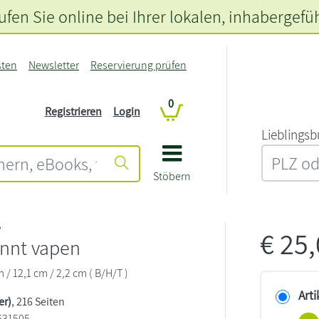
fen Sie online bei Ihrer lokalen
, inhabergefü
sten
Newsletter
Reservierung prüfen
0
Registrieren
Login
L‍i‍e‍b‍l‍i‍n‍g‍s‍b
Stöbern
v
€
25
nnt vapen
/ 12,1 cm / 2,2 cm ( B/H/T )
Arti
er)
, 216 Seiten
631505