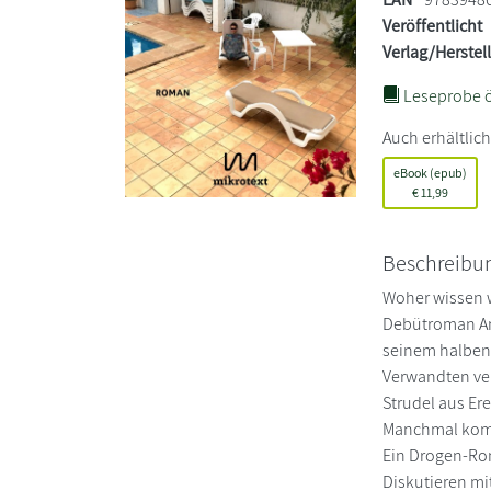
Veröffentlicht
Verlag/Herstel
Leseprobe ö
Auch erhältlich
eBook (epub)
€
11,99
Beschreibu
Woher wissen w
Debütroman Ang
seinem halben 
Verwandten verl
Strudel aus E
Manchmal komm
Ein Drogen-Ro
Diskutieren mi