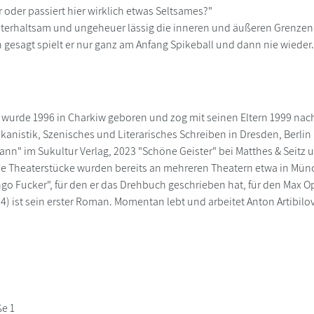
r oder passiert hier wirklich etwas Seltsames?"
nterhaltsam und ungeheuer lässig die inneren und äußeren Grenzen
h gesagt spielt er nur ganz am Anfang Spikeball und dann nie wieder.
v wurde 1996 in Charkiw geboren und zog mit seinen Eltern 1999 nach 
ikanistik, Szenisches und Literarisches Schreiben in Dresden, Berlin
n" im Sukultur Verlag, 2023 "Schöne Geister" bei Matthes & Seitz u
ne Theaterstücke wurden bereits an mehreren Theatern etwa in Mün
go Fucker", für den er das Drehbuch geschrieben hat, für den Max O
24) ist sein erster Roman. Momentan lebt und arbeitet Anton Artibi
e 1