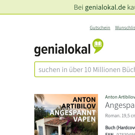
Bei
genialokal.de
kau
Gutschein
Wunschli
Anton Artibilo
Angespa
Roman. 19,5 cm 
Buch (Hardcov
EAN
9783948