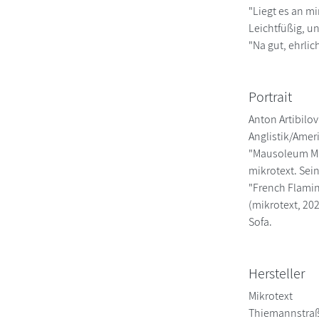
"Liegt es an mi
Leichtfüßig, u
"Na gut, ehrlic
Portrait
Anton Artibilo
Anglistik/Amer
"Mausoleum Man
mikrotext. Sei
"French Flamin
(mikrotext, 20
Sofa.
Hersteller
Mikrotext
Thiemannstraß