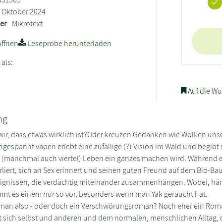
Oktober 2024
ler
Mikrotext
ffnen
Leseprobe herunterladen
 als:
Auf die Wu
ng
ir, dass etwas wirklich ist?Oder kreuzen Gedanken wie Wolken unser 
espannt vapen erlebt eine zufällige (?) Vision im Wald und begibt 
(manchmal auch viertel) Leben ein ganzes machen wird. Während er T
iert, sich an Sex erinnert und seinen guten Freund auf dem Bio-Bauer
reignissen, die verdächtig miteinander zusammenhängen. Wobei, hä
t es einem nur so vor, besonders wenn man Yak geraucht hat.
man also - oder doch ein Verschwörungsroman? Noch eher ein Ro
t sich selbst und anderen und dem normalen, menschlichen Alltag, d