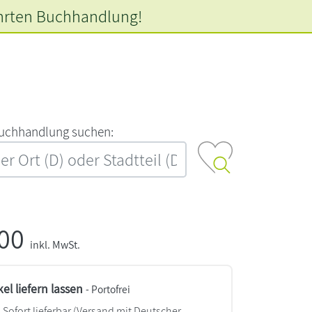
hrten
Buchhandlung!
‍u‍c‍h‍h‍a‍n‍d‍l‍u‍n‍g‍ ‍s‍u‍c‍h‍e‍n‍:‍
,00
inkl. MwSt.
kel liefern lassen
- Portofrei
Sofort lieferbar
(Versand mit Deutscher