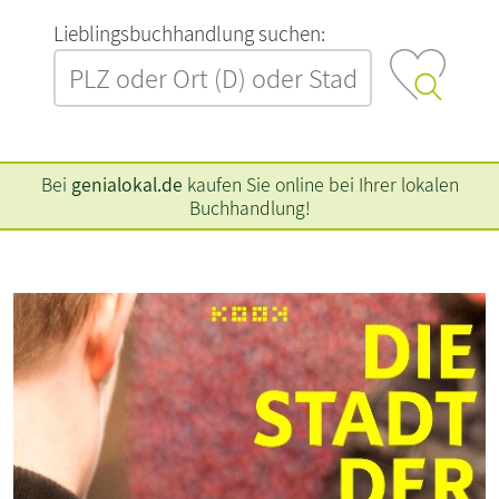
L‍i‍e‍b‍l‍i‍n‍g‍s‍b‍u‍c‍h‍h‍a‍n‍d‍l‍u‍n‍g‍ ‍s‍u‍c‍h‍e‍n‍:‍
Bei
genialokal.de
kaufen Sie online bei Ihrer lokalen
Buchhandlung!