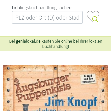
L‍i‍e‍b‍l‍i‍n‍g‍s‍b‍u‍c‍h‍h‍a‍n‍d‍l‍u‍n‍g‍ ‍s‍u‍c‍h‍e‍n‍:‍
Bei
genialokal.de
kaufen Sie online bei Ihrer lokalen
Buchhandlung!