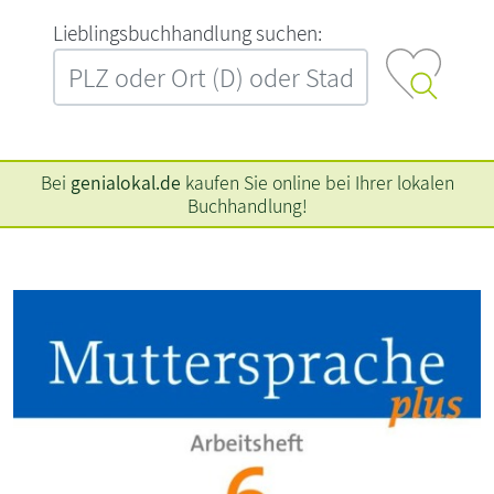
L‍i‍e‍b‍l‍i‍n‍g‍s‍b‍u‍c‍h‍h‍a‍n‍d‍l‍u‍n‍g‍ ‍s‍u‍c‍h‍e‍n‍:‍
Bei
genialokal.de
kaufen Sie online bei Ihrer lokalen
Buchhandlung!