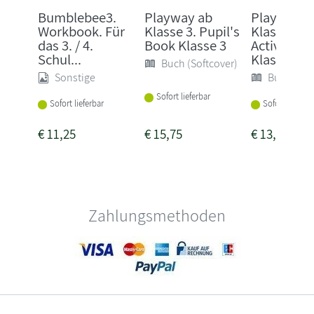
Bumblebee3.
Playway ab
Playway a
Workbook. Für
Klasse 3. Pupil's
Klasse 3.
das 3. / 4.
Book Klasse 3
Activity B
Schul...
Klasse 3
Buch (Softcover)
Sonstige
Buch (Sof
Sofort lieferbar
Sofort lieferbar
Sofort lieferba
€
11,25
€
15,75
€
13,95
Zahlungsmethoden