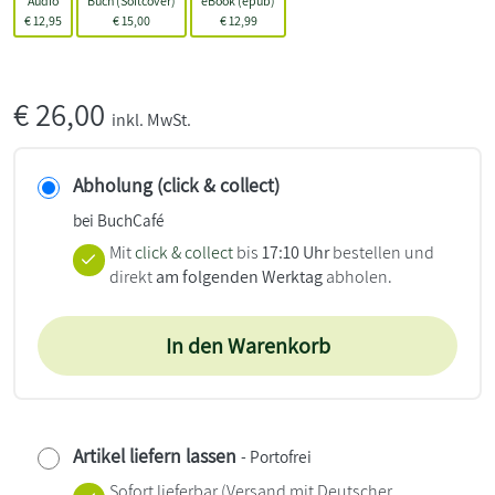
Audio
Buch (Softcover)
eBook (epub)
€
12,95
€
15,00
€
12,99
€
26,00
inkl. MwSt.
Abholung (click & collect)
bei BuchCafé
Mit
click & collect
bis
17:10 Uhr
bestellen und
direkt
am folgenden Werktag
abholen.
In den Warenkorb
Artikel liefern lassen
- Portofrei
Sofort lieferbar
(Versand mit Deutscher