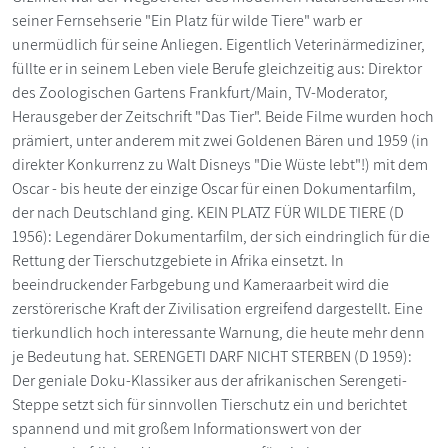
seiner Fernsehserie "Ein Platz für wilde Tiere" warb er
unermüdlich für seine Anliegen. Eigentlich Veterinärmediziner,
füllte er in seinem Leben viele Berufe gleichzeitig aus: Direktor
des Zoologischen Gartens Frankfurt/Main, TV-Moderator,
Herausgeber der Zeitschrift "Das Tier". Beide Filme wurden hoch
prämiert, unter anderem mit zwei Goldenen Bären und 1959 (in
direkter Konkurrenz zu Walt Disneys "Die Wüste lebt"!) mit dem
Oscar - bis heute der einzige Oscar für einen Dokumentarfilm,
der nach Deutschland ging. KEIN PLATZ FÜR WILDE TIERE (D
1956): Legendärer Dokumentarfilm, der sich eindringlich für die
Rettung der Tierschutzgebiete in Afrika einsetzt. In
beeindruckender Farbgebung und Kameraarbeit wird die
zerstörerische Kraft der Zivilisation ergreifend dargestellt. Eine
tierkundlich hoch interessante Warnung, die heute mehr denn
je Bedeutung hat. SERENGETI DARF NICHT STERBEN (D 1959):
Der geniale Doku-Klassiker aus der afrikanischen Serengeti-
Steppe setzt sich für sinnvollen Tierschutz ein und berichtet
spannend und mit großem Informationswert von der