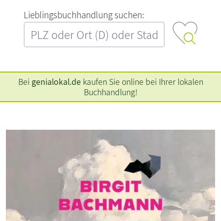
L‍i‍e‍b‍l‍i‍n‍g‍s‍b‍u‍c‍h‍h‍a‍n‍d‍l‍u‍n‍g‍ ‍s‍u‍c‍h‍e‍n‍:‍
Bei
genialokal.de
kaufen Sie online bei Ihrer lokalen
Buchhandlung!