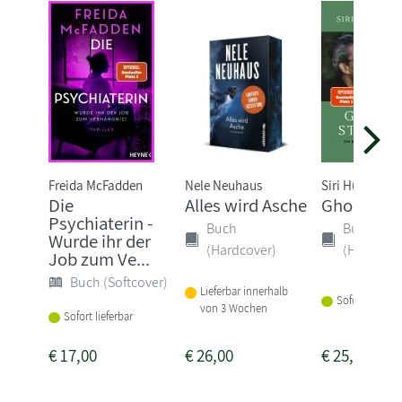
Freida McFadden
Nele Neuhaus
Siri Hustvedt
Die
Alles wird Asche
Ghost Stor
Psychiaterin -
Buch
Buch
Wurde ihr der
(Hardcover)
(Hardcove
Job zum Ve...
Buch (Softcover)
Lieferbar innerhalb
Sofort lieferba
von 3 Wochen
Sofort lieferbar
€
17,00
€
26,00
€
25,00