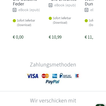
Feder
Dunkel er
eBook (epub)
eBook (epub)
eBook (e
Sofort lieferbar
Sofort lieferbar
Sofort lieferba
(Download)
(Download)
(Download)
€
0,00
€
10,99
€
11,99
Zahlungsmethoden
Wir verschicken mit