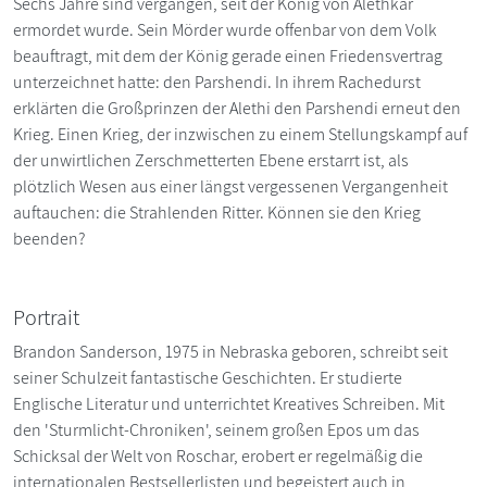
Sechs Jahre sind vergangen, seit der König von Alethkar
ermordet wurde. Sein Mörder wurde offenbar von dem Volk
beauftragt, mit dem der König gerade einen Friedensvertrag
unterzeichnet hatte: den Parshendi. In ihrem Rachedurst
erklärten die Großprinzen der Alethi den Parshendi erneut den
Krieg. Einen Krieg, der inzwischen zu einem Stellungskampf auf
der unwirtlichen Zerschmetterten Ebene erstarrt ist, als
plötzlich Wesen aus einer längst vergessenen Vergangenheit
auftauchen: die Strahlenden Ritter. Können sie den Krieg
beenden?
Portrait
Brandon Sanderson, 1975 in Nebraska geboren, schreibt seit
seiner Schulzeit fantastische Geschichten. Er studierte
Englische Literatur und unterrichtet Kreatives Schreiben. Mit
den 'Sturmlicht-Chroniken', seinem großen Epos um das
Schicksal der Welt von Roschar, erobert er regelmäßig die
internationalen Bestsellerlisten und begeistert auch in