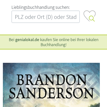
L‍i‍e‍b‍l‍i‍n‍g‍s‍b‍u‍c‍h‍h‍a‍n‍d‍l‍u‍n‍g‍ ‍s‍u‍c‍h‍e‍n‍:‍
Bei
genialokal.de
kaufen Sie online bei Ihrer lokalen
Buchhandlung!