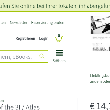
fen Sie online bei Ihrer lokalen
, inhabergefü
sten
Newsletter
Reservierung prüfen
0
Registrieren
Login
Stöbern
Lieblingsb
ändern ode
son
€
14
 the 3I / Atlas