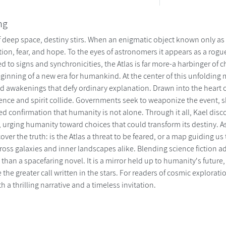
ng
f deep space, destiny stirs. When an enigmatic object known only as th
ion, fear, and hope. To the eyes of astronomers it appears as a rogue
d to signs and synchronicities, the Atlas is far more-a harbinger of c
ginning of a new era for humankind. At the center of this unfolding 
nd awakenings that defy ordinary explanation. Drawn into the heart
nce and spirit collide. Governments seek to weaponize the event, skep
d confirmation that humanity is not alone. Through it all, Kael disco
, urging humanity toward choices that could transform its destiny. As
over the truth: is the Atlas a threat to be feared, or a map guiding 
cross galaxies and inner landscapes alike. Blending science fiction
e than a spacefaring novel. It is a mirror held up to humanity's futur
 the greater call written in the stars. For readers of cosmic explorati
h a thrilling narrative and a timeless invitation.