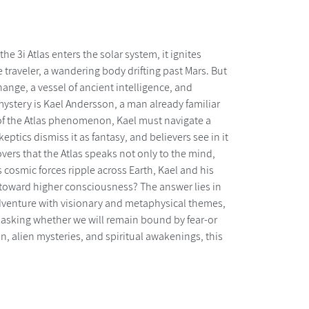
e 3i Atlas enters the solar system, it ignites
 traveler, a wandering body drifting past Mars. But
hange, a vessel of ancient intelligence, and
mystery is Kael Andersson, a man already familiar
 of the Atlas phenomenon, Kael must navigate a
tics dismiss it as fantasy, and believers see in it
vers that the Atlas speaks not only to the mind,
 cosmic forces ripple across Earth, Kael and his
us toward higher consciousness? The answer lies in
 adventure with visionary and metaphysical themes,
e, asking whether we will remain bound by fear-or
on, alien mysteries, and spiritual awakenings, this