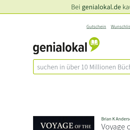
Bei
genialokal.de
kau
Gutschein
Wunschli
Brian K Ander
Voyage of