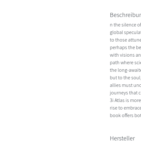
Beschreibu
n the silence o
global speculat
to those attune
perhaps the be
with visions a
path where scie
the long-awaite
but to the soul
allies must unc
journeys that 
3i Atlas is mor
rise to embrace
book offers bot
Hersteller