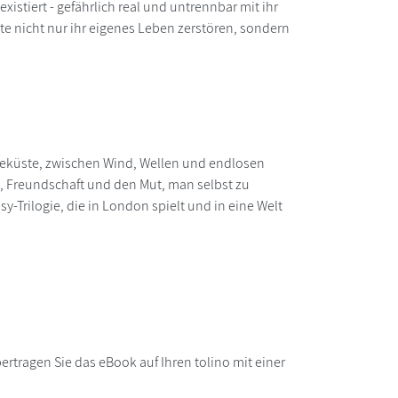
xistiert - gefährlich real und untrennbar mit ihr
nnte nicht nur ihr eigenes Leben zerstören, sondern
dseeküste, zwischen Wind, Wellen und endlosen
n, Freundschaft und den Mut, man selbst zu
y-Trilogie, die in London spielt und in eine Welt
rtragen Sie das eBook auf Ihren tolino mit einer