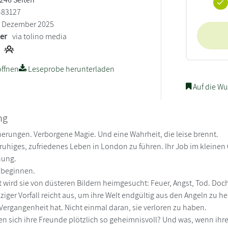
483127
Dezember 2025
ler
via tolino media
ffnen
Leseprobe herunterladen
Auf die Wu
ng
nerungen. Verborgene Magie. Und eine Wahrheit, die leise brennt.
 ruhiges, zufriedenes Leben in London zu führen. Ihr Job im kleinen Ca
nung.
 beginnen.
t wird sie von düsteren Bildern heimgesucht: Feuer, Angst, Tod. Doc
ziger Vorfall reicht aus, um ihre Welt endgültig aus den Angeln zu h
 Vergangenheit hat. Nicht einmal daran, sie verloren zu haben.
n sich ihre Freunde plötzlich so geheimnisvoll? Und was, wenn ihre