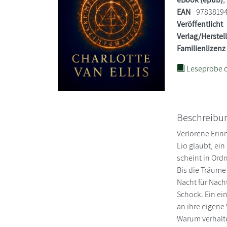
EAN
9783819
Veröffentlicht
Verlag/Herstel
Familienlizenz
Leseprobe ö
Beschreibu
Verlorene Erin
Lio glaubt, ein
scheint in Ord
Bis die Träume
Nacht für Nach
Schock. Ein ein
an ihre eigene
Warum verhalte