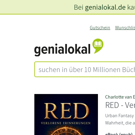
Bei
genialokal.de
kau
Gutschein
Wunschli
Charlotte van E
RED - Ve
Urban Fantasy
Wahrheit, die a
eBook (epub)
,