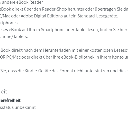
 & andere eBook Reader
eBook direkt über den Reader-Shop herunter oder übertragen Sie d
Mac oder Adobe Digital Editions auf ein Standard-Lesegeräte.
martphones
eses eBook auf Ihrem Smartphone oder Tablet lesen, finden Sie hie
phone/Tablets.
eBook direkt nach dem Herunterladen mit einer kostenlosen Lesesoft
R PC/Mac oder direkt über Ihre eBook-Bibliothek in Ihrem Konto un
 Sie, dass die Kindle-Geräte das Format nicht unterstützen und diese
heit
ierefreiheit
itsstatus unbekannt