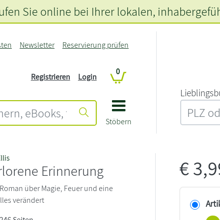
fen Sie online bei Ihrer lokalen
, inhabergefü
sten
Newsletter
Reservierung prüfen
0
Registrieren
Login
L‍i‍e‍b‍l‍i‍n‍g‍s‍b
Stöbern
llis
€
3,
rlorene Erinnerung
 Roman über Magie, Feuer und eine
lles verändert
Arti
 246 Seiten