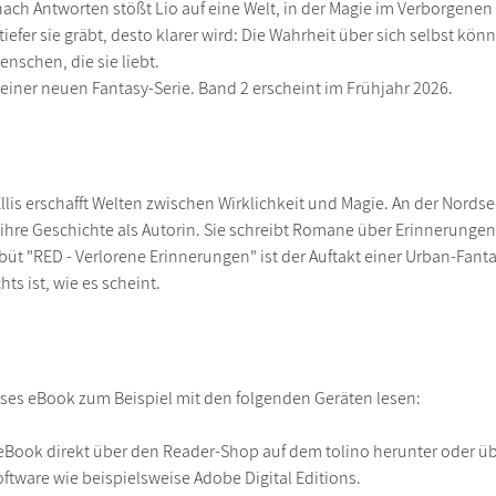
ach Antworten stößt Lio auf eine Welt, in der Magie im Verborgenen e
iefer sie gräbt, desto klarer wird: Die Wahrheit über sich selbst kö
nschen, die sie liebt.
1 einer neuen Fantasy-Serie. Band 2 erscheint im Frühjahr 2026.
Ellis erschafft Welten zwischen Wirklichkeit und Magie. An der Nor
ihre Geschichte als Autorin. Sie schreibt Romane über Erinnerunge
büt "RED - Verlorene Erinnerungen" ist der Auftakt einer Urban-Fantas
chts ist, wie es scheint.
ses eBook zum Beispiel mit den folgenden Geräten lesen:
r
eBook direkt über den Reader-Shop auf dem tolino herunter oder übe
ftware wie beispielsweise Adobe Digital Editions.