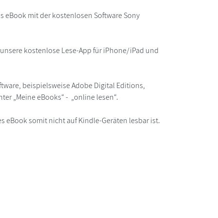
as eBook mit der kostenlosen Software Sony
r unsere kostenlose Lese-App für iPhone/iPad und
ware, beispielsweise Adobe Digital Editions,
ter „Meine eBooks“ - „online lesen“.
s eBook somit nicht auf Kindle-Geräten lesbar ist.