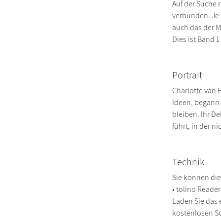
Auf der Suche n
verbunden. Je t
auch das der Me
Dies ist Band 
Portrait
Charlotte van 
Ideen, begann 
bleiben. Ihr De
führt, in der ni
Technik
Sie können die
• tolino Reade
Laden Sie das 
kostenlosen So