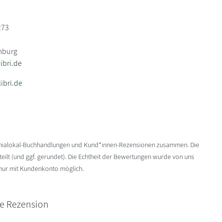
273
mburg
bri.de
ibri.de
enialokal-Buchhandlungen und Kund*innen-Rezensionen zusammen. Die
ilt (und ggf. gerundet). Die Echtheit der Bewertungen wurde von uns
 nur mit Kundenkonto möglich.
ne Rezension