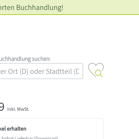
hrten
Buchhandlung!
‍u‍c‍h‍h‍a‍n‍d‍l‍u‍n‍g‍ ‍s‍u‍c‍h‍e‍n‍:‍
99
inkl. MwSt.
kel erhalten
Sofort Lieferbar (Download)