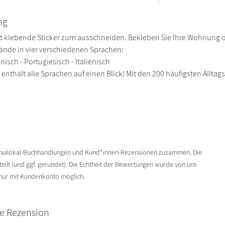
ng
st klebende Sticker zum ausschneiden. Bekleben Sie Ihre Wohnung od
ände in vier verschiedenen Sprachen:
anisch - Portugiesisch - Italienisch
 enthält alle Sprachen auf einen Blick! Mit den 200 häufigsten Allt
enialokal-Buchhandlungen und Kund*innen-Rezensionen zusammen. Die
ilt (und ggf. gerundet). Die Echtheit der Bewertungen wurde von uns
 nur mit Kundenkonto möglich.
ne Rezension