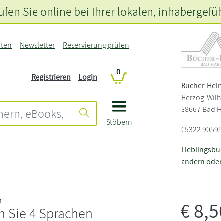
fen Sie online bei Ihrer lokalen
, inhabergefü
sten
Newsletter
Reservierung prüfen
0
Registrieren
Login
Bücher-Hei
Herzog-Wilh
38667 Bad 
Stöbern
05322 9059
Lieblingsb
ändern ode
r
€
8,
n Sie 4 Sprachen