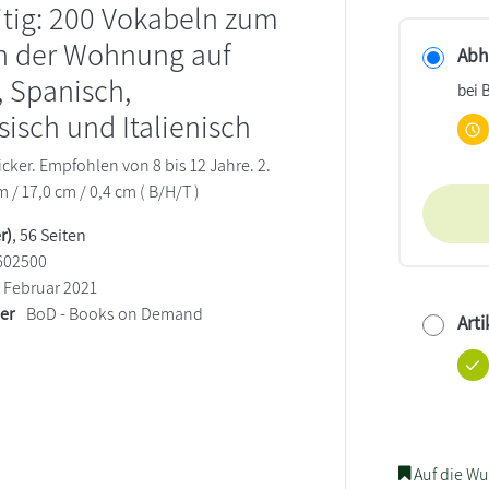
itig: 200 Vokabeln zum
n der Wohnung auf
Abho
, Spanisch,
bei 
sisch und Italienisch
cker. Empfohlen von 8 bis 12 Jahre. 2.
m / 17,0 cm / 0,4 cm ( B/H/T )
r)
, 56 Seiten
602500
Februar 2021
ler
BoD - Books on Demand
Arti
Auf die Wu