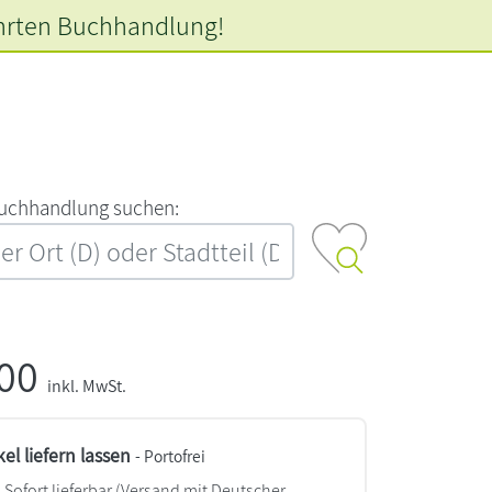
hrten
Buchhandlung!
‍u‍c‍h‍h‍a‍n‍d‍l‍u‍n‍g‍ ‍s‍u‍c‍h‍e‍n‍:‍
,00
inkl. MwSt.
kel liefern lassen
- Portofrei
Sofort lieferbar
(Versand mit Deutscher