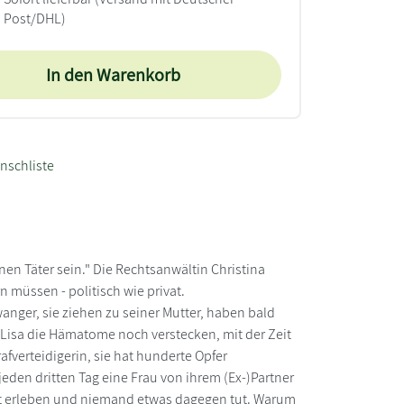
Post/DHL)
In den Warenkorb
nschliste
nnen Täter sein." Die Rechtsanwältin Christina
 müssen - politisch wie privat.
hwanger, sie ziehen zu seiner Mutter, haben bald
s Lisa die Hämatome noch verstecken, mit der Zeit
rafverteidigerin, sie hat hunderte Opfer
jeden dritten Tag eine Frau von ihrem (Ex-)Partner
walt erleben und niemand etwas dagegen tut. Warum