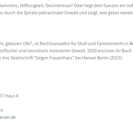
Unkenntnis, Hilflosigkeit, Desinteresse? Oder liegt dem Ganzen ein t
s durch die Spirale patriarchaler Gewalt und zeigt, was getan werd
, geboren 1967, ist Rechtsanwältin für Straf-und Familienrecht in Berl
zifischer und rassistisch motivierter Gewalt. 2020 erschien ihr Buc
t ihre Streitschrift "Gegen Frauenhass" bei Hanser Berlin (2023).
 57 Haus 4
in
anser.de