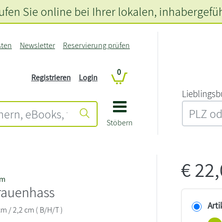
fen Sie online bei Ihrer lokalen
, inhabergefü
sten
Newsletter
Reservierung prüfen
0
Registrieren
Login
L‍i‍e‍b‍l‍i‍n‍g‍s‍b
Stöbern
€
22
mm
rauenhass
Arti
cm / 2,2 cm ( B/H/T )