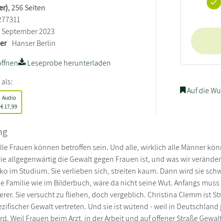
er)
, 256 Seiten
277311
September 2023
ler
Hanser Berlin
ffnen
Leseprobe herunterladen
 als:
Auf die Wu
Audio
€
17,99
ng
 alle Frauen können betroffen sein. Und alle, wirklich alle Männer kö
ie allgegenwärtig die Gewalt gegen Frauen ist, und was wir verändern
Mirko im Studium. Sie verlieben sich, streiten kaum. Dann wird sie sc
ine Familie wie im Bilderbuch, wäre da nicht seine Wut. Anfangs mus
herer. Sie versucht zu fliehen, doch vergeblich. Christina Clemm ist St
ifischer Gewalt vertreten. Und sie ist wütend - weil in Deutschland 
d. Weil Frauen beim Arzt, in der Arbeit und auf offener Straße Ge