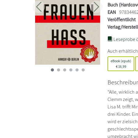
Buch (Hardcov
Zurück
Weiter
EAN
9783446
Veröffentlicht
Verlag/Herstel
Leseprobe ö
Auch erhältlich
eBook (epub)
€
16,99
Beschreibu
"Alle, wirklich
Clemm zeigt, w
Lisa M. trifft 
drei Kinder. E
wird er zielsic
geschlechtsspez
umgebracht wir