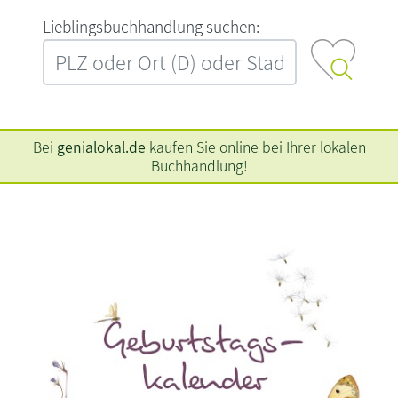
L‍i‍e‍b‍l‍i‍n‍g‍s‍b‍u‍c‍h‍h‍a‍n‍d‍l‍u‍n‍g‍ ‍s‍u‍c‍h‍e‍n‍:‍
Bei
genialokal.de
kaufen Sie online bei Ihrer lokalen
Buchhandlung!