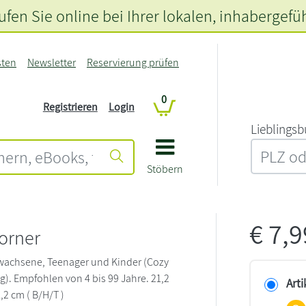
fen Sie online bei Ihrer lokalen
, inhabergefü
sten
Newsletter
Reservierung prüfen
0
Registrieren
Login
L‍i‍e‍b‍l‍i‍n‍g‍s‍b
Stöbern
€
7,
orner
rwachsene, Teenager und Kinder (Cozy
g). Empfohlen von 4 bis 99 Jahre. 21,2
Arti
1,2 cm ( B/H/T )