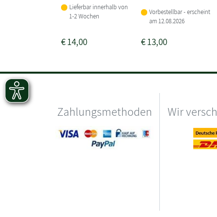
Lieferbar innerhalb von
Vorbestellbar - erscheint
1-2 Wochen
am 12.08.2026
€
14,00
€
13,00
Zahlungsmethoden
Wir versc