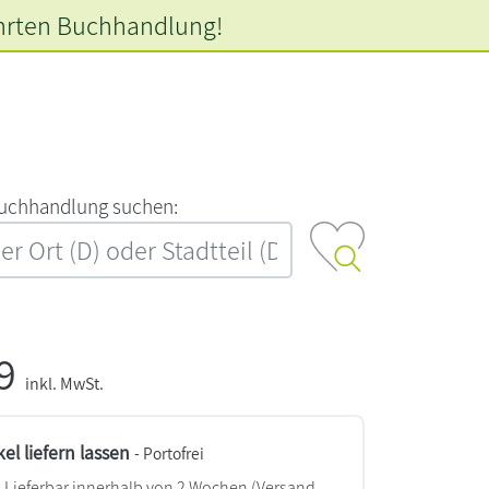
hrten
Buchhandlung!
‍u‍c‍h‍h‍a‍n‍d‍l‍u‍n‍g‍ ‍s‍u‍c‍h‍e‍n‍:‍
99
inkl. MwSt.
kel liefern lassen
- Portofrei
Lieferbar innerhalb von 2 Wochen
(Versand