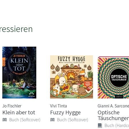
ressieren
Jo Fischler
Vivi Tinta
Gianni A. Sarcon
Klein aber tot
Fuzzy Hygge
Optische
Täuschunge
Buch (Softcover)
Buch (Softcover)
Buch (Hardc