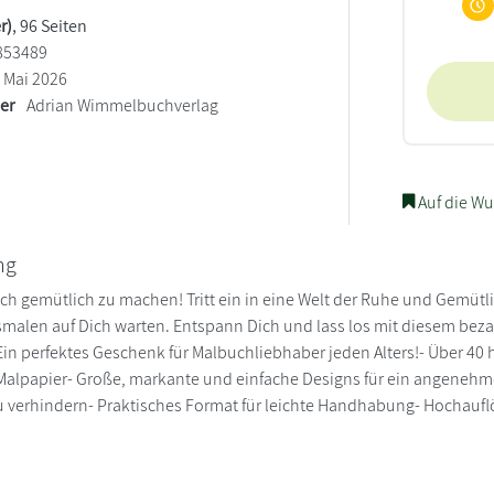
r)
, 96 Seiten
853489
Mai 2026
ler
Adrian Wimmelbuchverlag
Auf die Wu
ng
s sich gemütlich zu machen! Tritt ein in eine Welt der Ruhe und Gem
malen auf Dich warten. Entspann Dich und lass los mit diesem bez
Ein perfektes Geschenk für Malbuchliebhaber jeden Alters!- Über 40
alpapier- Große, markante und einfache Designs für ein angenehme
 verhindern- Praktisches Format für leichte Handhabung- Hochauflös