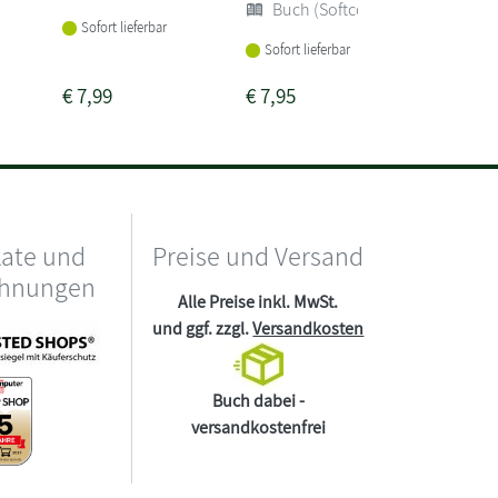
Buch (Softcover)
Sofort li
Sofort lieferbar
Sofort lieferbar
€
7,99
€
7,95
€
7,99
kate und
Preise und Versand
chnungen
Alle Preise inkl. MwSt.
und ggf. zzgl.
Versandkosten
Buch dabei -
versandkostenfrei