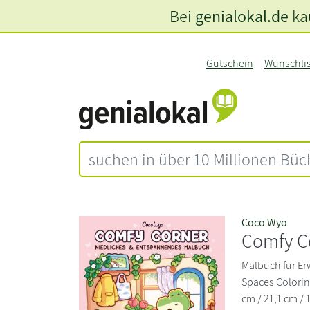
Bei
genialokal.de
kau
Gutschein
Wunschli
Coco Wyo
Comfy C
Malbuch für E
Spaces Colorin
cm / 21,1 cm / 