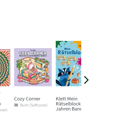
e
Coco Wy
Girl M
Cozy Corner
Klett Mein
n
Rätselblock ab 7
Buch 
Buch (Softcover)
Jahren Band 2
over)