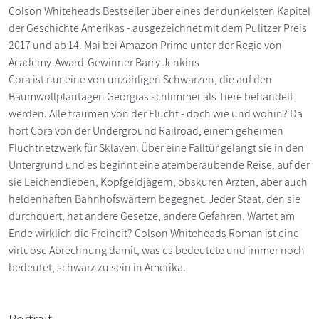
Colson Whiteheads Bestseller über eines der dunkelsten Kapitel
der Geschichte Amerikas - ausgezeichnet mit dem Pulitzer Preis
2017 und ab 14. Mai bei Amazon Prime unter der Regie von
Academy-Award-Gewinner Barry Jenkins
Cora ist nur eine von unzähligen Schwarzen, die auf den
Baumwollplantagen Georgias schlimmer als Tiere behandelt
werden. Alle träumen von der Flucht - doch wie und wohin? Da
hört Cora von der Underground Railroad, einem geheimen
Fluchtnetzwerk für Sklaven. Über eine Falltür gelangt sie in den
Untergrund und es beginnt eine atemberaubende Reise, auf der
sie Leichendieben, Kopfgeldjägern, obskuren Ärzten, aber auch
heldenhaften Bahnhofswärtern begegnet. Jeder Staat, den sie
durchquert, hat andere Gesetze, andere Gefahren. Wartet am
Ende wirklich die Freiheit? Colson Whiteheads Roman ist eine
virtuose Abrechnung damit, was es bedeutete und immer noch
bedeutet, schwarz zu sein in Amerika.