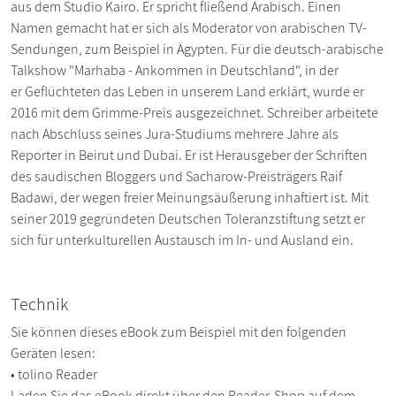
aus dem Studio Kairo. Er spricht fließend Arabisch. Einen
Namen gemacht hat er sich als Moderator von arabischen TV-
Sendungen, zum Beispiel in Ägypten. Für die deutsch-arabische
Talkshow "Marhaba - Ankommen in Deutschland", in der
er Geflüchteten das Leben in unserem Land erklärt, wurde er
2016 mit dem Grimme-Preis ausgezeichnet. Schreiber arbeitete
nach Abschluss seines Jura-Studiums mehrere Jahre als
Reporter in Beirut und Dubai. Er ist Herausgeber der Schriften
des saudischen Bloggers und Sacharow-Preisträgers Raif
Badawi, der wegen freier Meinungsäußerung inhaftiert ist. Mit
seiner 2019 gegründeten Deutschen Toleranzstiftung setzt er
sich für unterkulturellen Austausch im In- und Ausland ein.
Technik
Sie können dieses eBook zum Beispiel mit den folgenden
Geräten lesen:
• tolino Reader
Laden Sie das eBook direkt über den Reader-Shop auf dem