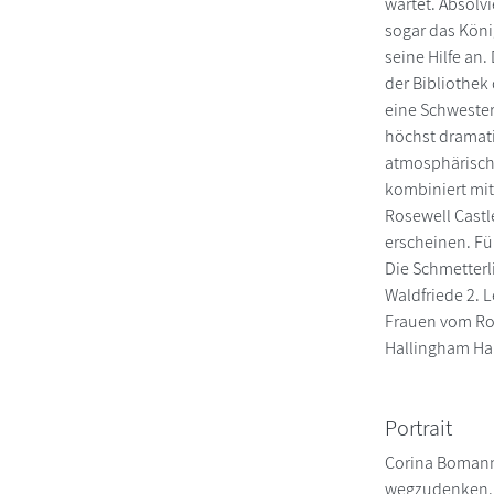
wartet. Absolvi
sogar das König
seine Hilfe an
der Bibliothek
eine Schwester
höchst dramati
atmosphärische
kombiniert mit
Rosewell Castl
erscheinen. Fü
Die Schmetterl
Waldfriede 2. 
Frauen vom Ros
Hallingham Ha
Portrait
Corina Bomanns
wegzudenken. M