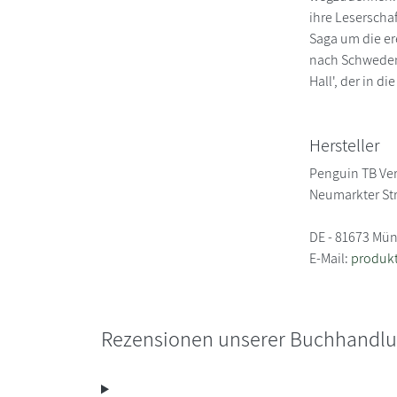
ihre Leserscha
Saga um die er
nach Schweden 
Hall', der in d
Hersteller
Penguin TB Ve
Neumarkter St
DE - 81673 Mü
E-Mail:
produk
Rezensionen unserer Buchhandl