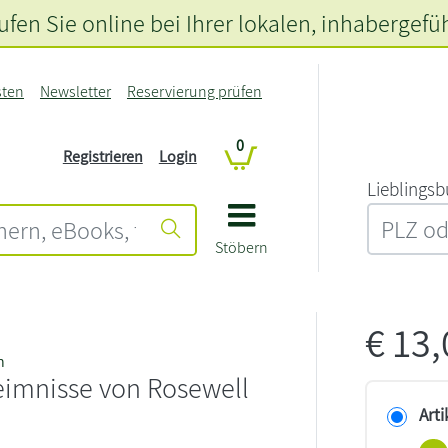
fen Sie online bei Ihrer lokalen
, inhabergefü
sten
Newsletter
Reservierung prüfen
0
Registrieren
Login
L‍i‍e‍b‍l‍i‍n‍g‍s‍b
Stöbern
€
13
n
eimnisse von Rosewell
Arti