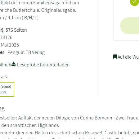
uftakt der neuen Familiensaga rund um
sreiche Butlerschule. Originalausgabe.
cm / 4,1 cm ( B/H/T )
r)
, 576 Seiten
113126
Mai 2026
ler
Penguin TB Verlag
Auf die Wu
ffnen
Leseprobe herunterladen
 als:
 (epub)
0,99
ng
stseller: Auftakt der neuen Dilogie von Corina Bomann - Zwei Frau
n den schottischen Highlands
 beeindruckenden Hallen des schottischen Rosewell Castle betritt, sp