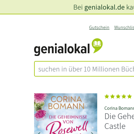
Bei
genialokal.de
kau
Gutschein
Wunschli
Corina Boman
Die Geh
Castle