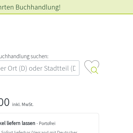
hrten
Buchhandlung!
‍u‍c‍h‍h‍a‍n‍d‍l‍u‍n‍g‍ ‍s‍u‍c‍h‍e‍n‍:‍
,00
inkl. MwSt.
kel liefern lassen
- Portofrei
Sofort lieferbar
(Versand mit Deutscher