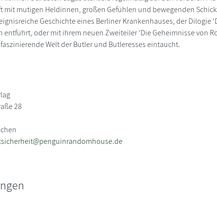
ft mit mutigen Heldinnen, großen Gefühlen und bewegenden Schicksa
eignisreiche Geschichte eines Berliner Krankenhauses, der Dilogie 
entführt, oder mit ihrem neuen Zweiteiler 'Die Geheimnisse von Ro
ie faszinierende Welt der Butler und Butleresses eintaucht.
rlag
raße 28
nchen
tsicherheit@penguinrandomhouse.de
ungen