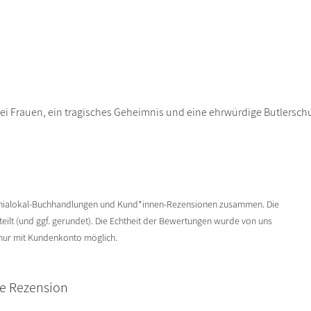
i Frauen, ein tragisches Geheimnis und eine ehrwürdige Butlerschu
enialokal-Buchhandlungen und Kund*innen-Rezensionen zusammen. Die
ilt (und ggf. gerundet). Die Echtheit der Bewertungen wurde von uns
 nur mit Kundenkonto möglich.
ne Rezension