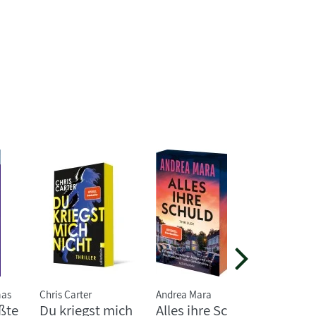
mas
Chris Carter
Andrea Mara
Natalie B
ßte
Du kriegst mich
Alles ihre Schuld
PS: Du 