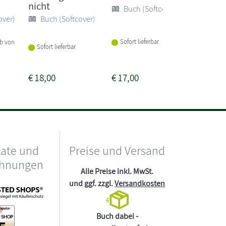
nicht
Schatz!
Buch (Softcover)
bist die
over)
Buch (Softcover)
Buch 
Sofort lieferbar
lb von
Sofort lieferbar
Lieferba
Wochen
€
18,00
€
17,00
€
15,00
kate und
Preise und Versand
chnungen
Alle Preise inkl. MwSt.
und ggf. zzgl.
Versandkosten
Buch dabei -