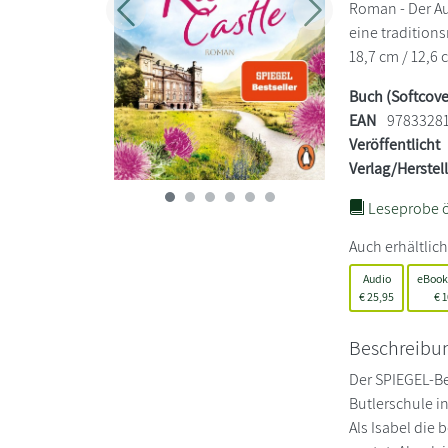
Roman - Der A
Zurück
Weiter
eine tradition
18,7 cm / 12,6 
Buch (Softcove
EAN
9783328
Veröffentlicht
Verlag/Herstel
Leseprobe ö
Auch erhältlich
Audio
eBook
€
25,95
€
1
Beschreibu
Der SPIEGEL-Be
Butlerschule i
Als Isabel die