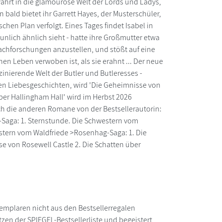
ewährt in die glamouröse Welt der Lords und Ladys,
 bald bietet ihr Garrett Hayes, der Musterschüler,
hen Plan verfolgt. Eines Tages findet Isabel in
unlich ähnlich sieht - hatte ihre Großmutter etwa
Nachforschungen anzustellen, und stößt auf eine
n Leben verwoben ist, als sie erahnt ... Der neue
zinierende Welt der Butler und Butleresses -
en Liebesgeschichten, wird 'Die Geheimnisse von
ber Hallingham Hall' wird im Herbst 2026
h die anderen Romane von der Bestsellerautorin:
Saga: 1. Sternstunde. Die Schwestern vom
estern vom Waldfriede >Rosenhag-Saga: 1. Die
 von Rosewell Castle 2. Die Schatten über
mplaren nicht aus den Bestsellerregalen
zen der SPIEGEL-Bestsellerliste und begeistert