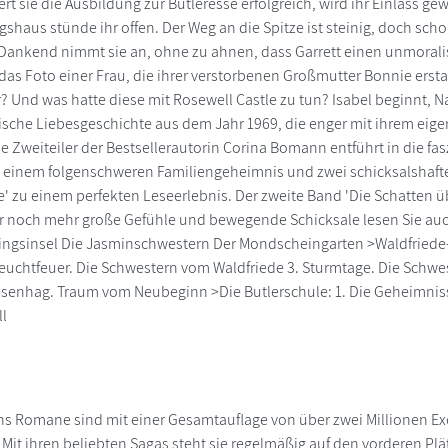
ert sie die Ausbildung zur Butleresse erfolgreich, wird ihr Einlass g
shaus stünde ihr offen. Der Weg an die Spitze ist steinig, doch schon
. Dankend nimmt sie an, ohne zu ahnen, dass Garrett einen unmoralisc
 das Foto einer Frau, die ihrer verstorbenen Großmutter Bonnie ersta
? Und was hatte diese mit Rosewell Castle zu tun? Isabel beginnt, 
sche Liebesgeschichte aus dem Jahr 1969, die enger mit ihrem eigene
 Zweiteiler der Bestsellerautorin Corina Bomann entführt in die fas
 einem folgenschweren Familiengeheimnis und zwei schicksalshaft
e' zu einem perfekten Leseerlebnis. Der zweite Band 'Die Schatten ü
r noch mehr große Gefühle und bewegende Schicksale lesen Sie auc
ingsinsel Die Jasminschwestern Der Mondscheingarten >Waldfriede-
Leuchtfeuer. Die Schwestern vom Waldfriede 3. Sturmtage. Die Schw
enhag. Traum vom Neubeginn >Die Butlerschule: 1. Die Geheimnisse
ll
 Romane sind mit einer Gesamtauflage von über zwei Millionen Exe
it ihren beliebten Sagas steht sie regelmäßig auf den vorderen Plät