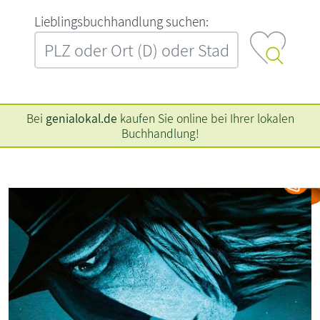
L‍i‍e‍b‍l‍i‍n‍g‍s‍b‍u‍c‍h‍h‍a‍n‍d‍l‍u‍n‍g‍ ‍s‍u‍c‍h‍e‍n‍:‍
Bei
genialokal.de
kaufen Sie online bei Ihrer lokalen
Buchhandlung!