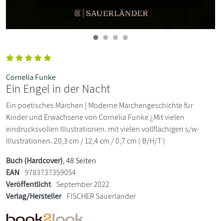
Cornelia Funke
Ein Engel in der Nacht
Ein poetisches Märchen | Moderne Märchengeschichte für
Kinder und Erwachsene von Cornelia Funke ¿Mit vielen
eindrucksvollen Illustrationen. mit vielen vollflächigen s/w-
Illustrationen. 20,3 cm / 12,4 cm / 0,7 cm ( B/H/T )
Buch (Hardcover)
, 48 Seiten
EAN
9783737359054
Veröffentlicht
September 2022
Verlag/Hersteller
FISCHER Sauerländer