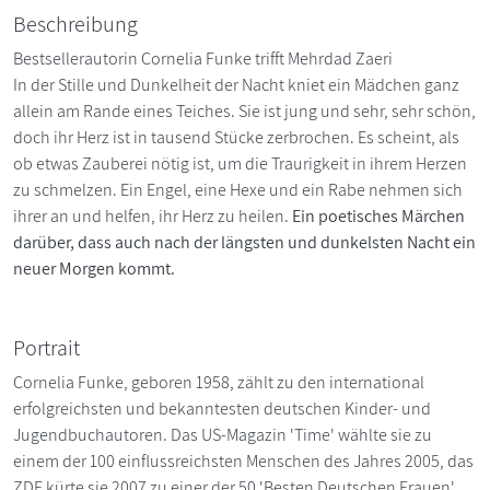
Beschreibung
Bestsellerautorin Cornelia Funke trifft Mehrdad Zaeri
In der Stille und Dunkelheit der Nacht kniet ein Mädchen ganz
allein am Rande eines Teiches. Sie ist jung und sehr, sehr schön,
doch ihr Herz ist in tausend Stücke zerbrochen. Es scheint, als
ob etwas Zauberei nötig ist, um die Traurigkeit in ihrem Herzen
zu schmelzen. Ein Engel, eine Hexe und ein Rabe nehmen sich
ihrer an und helfen, ihr Herz zu heilen.
Ein poetisches Märchen
darüber, dass auch nach der längsten und dunkelsten Nacht ein
neuer Morgen kommt.
Portrait
Cornelia Funke, geboren 1958, zählt zu den international
erfolgreichsten und bekanntesten deutschen Kinder- und
Jugendbuchautoren. Das US-Magazin 'Time' wählte sie zu
einem der 100 einflussreichsten Menschen des Jahres 2005, das
ZDF kürte sie 2007 zu einer der 50 'Besten Deutschen Frauen'.