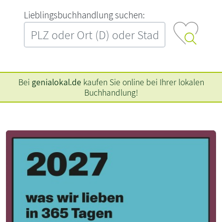
L‍i‍e‍b‍l‍i‍n‍g‍s‍b‍u‍c‍h‍h‍a‍n‍d‍l‍u‍n‍g‍ ‍s‍u‍c‍h‍e‍n‍:‍
Bei
genialokal.de
kaufen Sie online bei Ihrer lokalen
Buchhandlung!