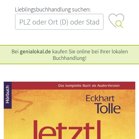
L‍i‍e‍b‍l‍i‍n‍g‍s‍b‍u‍c‍h‍h‍a‍n‍d‍l‍u‍n‍g‍ ‍s‍u‍c‍h‍e‍n‍:‍
Bei
genialokal.de
kaufen Sie online bei Ihrer lokalen
Buchhandlung!