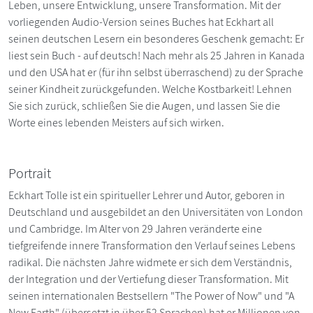
Leben, unsere Entwicklung, unsere Transformation. Mit der
vorliegenden Audio-Version seines Buches hat Eckhart all
seinen deutschen Lesern ein besonderes Geschenk gemacht: Er
liest sein Buch - auf deutsch! Nach mehr als 25 Jahren in Kanada
und den USA hat er (für ihn selbst überraschend) zu der Sprache
seiner Kindheit zurückgefunden. Welche Kostbarkeit! Lehnen
Sie sich zurück, schließen Sie die Augen, und lassen Sie die
Worte eines lebenden Meisters auf sich wirken.
Portrait
Eckhart Tolle ist ein spiritueller Lehrer und Autor, geboren in
Deutschland und ausgebildet an den Universitäten von London
und Cambridge. Im Alter von 29 Jahren veränderte eine
tiefgreifende innere Transformation den Verlauf seines Lebens
radikal. Die nächsten Jahre widmete er sich dem Verständnis,
der Integration und der Vertiefung dieser Transformation. Mit
seinen internationalen Bestsellern "The Power of Now" und "A
New Earth" (übersetzt in über 52 Sprachen) hat er Millionen von