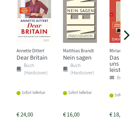
Annette Dittert
Matthias Brandt
Miriam Davou
Dear Britain
Nein sagen
Das könne
uns nicht
Buch
Buch
leisten
(Hardcover)
(Hardcover)
Buch (Sof
Sofort lieferbar
Sofort lieferbar
Sofort lieferba
€
24,00
€
16,00
€
18,00