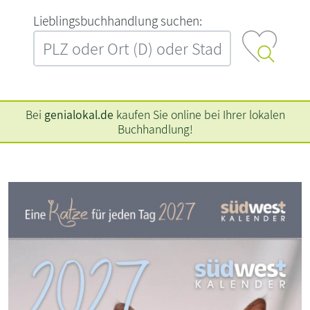
L‍i‍e‍b‍l‍i‍n‍g‍s‍b‍u‍c‍h‍h‍a‍n‍d‍l‍u‍n‍g‍ ‍s‍u‍c‍h‍e‍n‍:‍
Bei
genialokal.de
kaufen Sie online bei Ihrer lokalen
Buchhandlung!