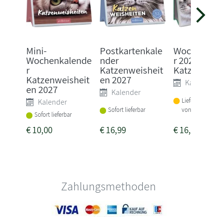
Mini-
Postkartenkale
Wochenka
Wochenkalende
nder
r 2027: Kl
r
Katzenweisheit
Katzen
Katzenweisheit
en 2027
Kalender
en 2027
Kalender
Lieferbar inne
Kalender
von 3 Woche
Sofort lieferbar
Sofort lieferbar
€
10,00
€
16,99
€
16,00
Zahlungsmethoden