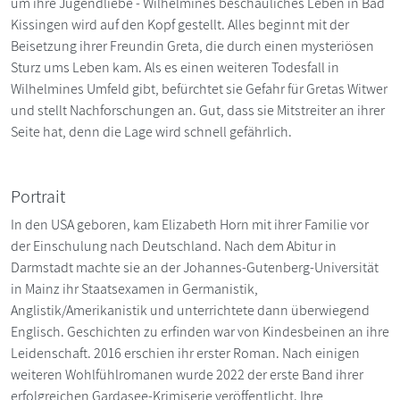
um ihre Jugendliebe - Wilhelmines beschauliches Leben in Bad
Kissingen wird auf den Kopf gestellt. Alles beginnt mit der
Beisetzung ihrer Freundin Greta, die durch einen mysteriösen
Sturz ums Leben kam. Als es einen weiteren Todesfall in
Wilhelmines Umfeld gibt, befürchtet sie Gefahr für Gretas Witwer
und stellt Nachforschungen an. Gut, dass sie Mitstreiter an ihrer
Seite hat, denn die Lage wird schnell gefährlich.
Portrait
In den USA geboren, kam Elizabeth Horn mit ihrer Familie vor
der Einschulung nach Deutschland. Nach dem Abitur in
Darmstadt machte sie an der Johannes-Gutenberg-Universität
in Mainz ihr Staatsexamen in Germanistik,
Anglistik/Amerikanistik und unterrichtete dann überwiegend
Englisch. Geschichten zu erfinden war von Kindesbeinen an ihre
Leidenschaft. 2016 erschien ihr erster Roman. Nach einigen
weiteren Wohlfühlromanen wurde 2022 der erste Band ihrer
erfolgreichen Gardasee-Krimiserie veröffentlicht. Ihre