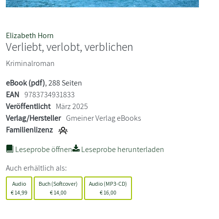
Elizabeth Horn
Verliebt, verlobt, verblichen
Kriminalroman
eBook (pdf)
, 288 Seiten
EAN
9783734931833
Veröffentlicht
März 2025
Verlag/Hersteller
Gmeiner Verlag eBooks
Familienlizenz
Leseprobe öffnen
Leseprobe herunterladen
Auch erhältlich als:
Audio
Buch (Softcover)
Audio (MP3-CD)
€
14,99
€
14,00
€
16,00