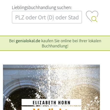
L‍i‍e‍b‍l‍i‍n‍g‍s‍b‍u‍c‍h‍h‍a‍n‍d‍l‍u‍n‍g‍ ‍s‍u‍c‍h‍e‍n‍:‍
Bei
genialokal.de
kaufen Sie online bei Ihrer lokalen
Buchhandlung!