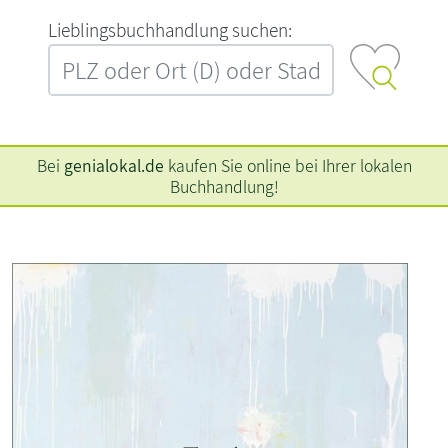
L‍i‍e‍b‍l‍i‍n‍g‍s‍b‍u‍c‍h‍h‍a‍n‍d‍l‍u‍n‍g‍ ‍s‍u‍c‍h‍e‍n‍:‍
Bei
genialokal.de
kaufen Sie online bei Ihrer lokalen
Buchhandlung!