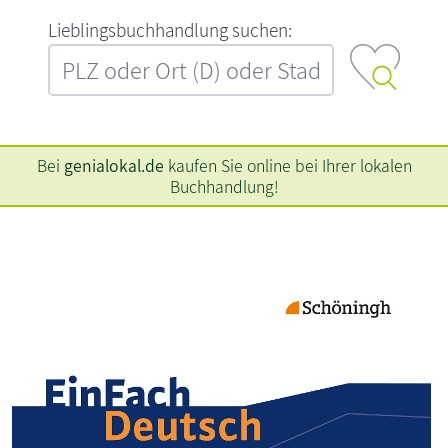
L‍i‍e‍b‍l‍i‍n‍g‍s‍b‍u‍c‍h‍h‍a‍n‍d‍l‍u‍n‍g‍ ‍s‍u‍c‍h‍e‍n‍:‍
Bei
genialokal.de
kaufen Sie online bei Ihrer lokalen
Buchhandlung!