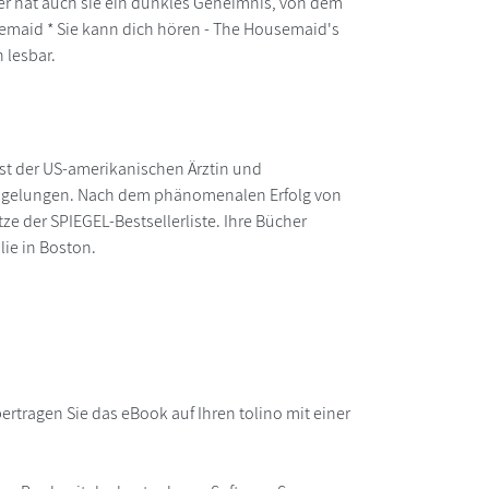
Oder hat auch sie ein dunkles Geheimnis, von dem
emaid * Sie kann dich hören - The Housemaid's
 lesbar.
st der US-amerikanischen Ärztin und
uch gelungen. Nach dem phänomenalen Erfolg von
tze der SPIEGEL-Bestsellerliste. Ihre Bücher
lie in Boston.
rtragen Sie das eBook auf Ihren tolino mit einer