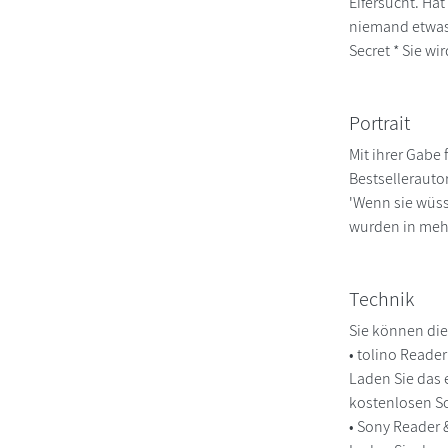
Eifersucht. Ha
niemand etwas 
Secret * Sie wi
Portrait
Mit ihrer Gabe
Bestsellerauto
'Wenn sie wüsst
wurden in mehr
Technik
Sie können die
• tolino Reade
Laden Sie das 
kostenlosen So
• Sony Reader