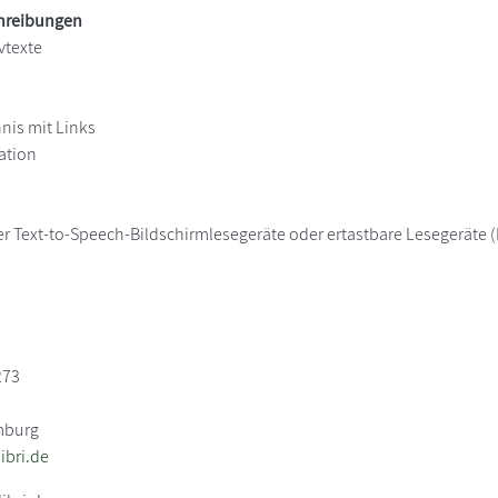
chreibungen
vtexte
hnis mit Links
ation
er Text-to-Speech-Bildschirmlesegeräte oder ertastbare Lesegeräte (B
273
mburg
bri.de