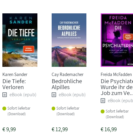
Karen Sander
Cay Rademacher
Freida McFadden
Die Tiefe:
Bedrohliche
Die Psychiate
Verloren
Alpilles
Wurde ihr de
Job zum Ve..
eBook (epub)
eBook (epub)
eBook (epub
Sofort lieferbar
Sofort lieferbar
Sofort lieferbar
(Download)
(Download)
(Download)
€
9,99
€
12,99
€
16,99