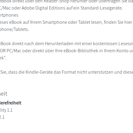
eBook direkt über den Reader-Shop herunter oder übertragen Sie d
Mac oder Adobe Digital Editions auf ein Standard-Lesegeräte.
martphones
eses eBook auf Ihrem Smartphone oder Tablet lesen, finden Sie hie
phone/Tablets.
eBook direkt nach dem Herunterladen mit einer kostenlosen Lesesoft
R PC/Mac oder direkt über Ihre eBook-Bibliothek in Ihrem Konto un
ek“.
 Sie, dass die Kindle-Geräte das Format nicht unterstützen und diese
heit
ierefreiheit
ity 1.1
2.1