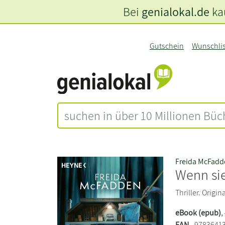
Bei
genialokal.de
kau
Gutschein
Wunschli
Freida McFadd
Wenn si
Thriller. Origi
eBook (epub)
,
EAN
9783641