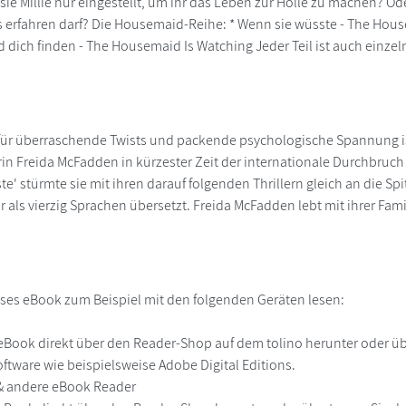
t sie Millie nur eingestellt, um ihr das Leben zur Hölle zu machen? 
erfahren darf? Die Housemaid-Reihe: * Wenn sie wüsste - The Hous
rd dich finden - The Housemaid Is Watching Jeder Teil ist auch einzeln
 für überraschende Twists und packende psychologische Spannung i
rin Freida McFadden in kürzester Zeit der internationale Durchbr
e' stürmte sie mit ihren darauf folgenden Thrillern gleich an die Spi
 als vierzig Sprachen übersetzt. Freida McFadden lebt mit ihrer Fami
ses eBook zum Beispiel mit den folgenden Geräten lesen:
r
eBook direkt über den Reader-Shop auf dem tolino herunter oder übe
ftware wie beispielsweise Adobe Digital Editions.
 & andere eBook Reader