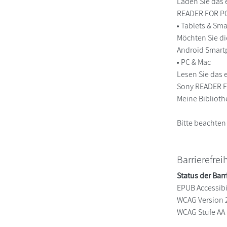
Laden Sie das 
READER FOR PC/
• Tablets & S
Möchten Sie di
Android Smart
• PC & Mac
Lesen Sie das 
Sony READER FO
Meine Biblioth
Bitte beachten
Barrierefrei
Status der Barr
EPUB Accessibil
WCAG Version 
WCAG Stufe AA