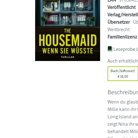
Veröffentlicht
Verlag/Herstel
Übersetzer
Üb
Weitbrecht
Familienlizenz
Leseprobe ö
Auch erhältlich
Buch (Softcover)
€
16,00
Beschreibu
Wenn du glaubs
Millie kann ihr
Long Island an
zeigt Nina ihr 
behandelt Mill