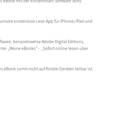
as eBook mit der kostenlosen Software Sony
r unsere kostenlose Lese-App für iPhone/iPad und
ware, beispielsweise Adobe Digital Editions,
ter „Meine eBooks“ - „Sofort online lesen über
s eBook somit nicht auf Kindle-Geräten lesbar ist.