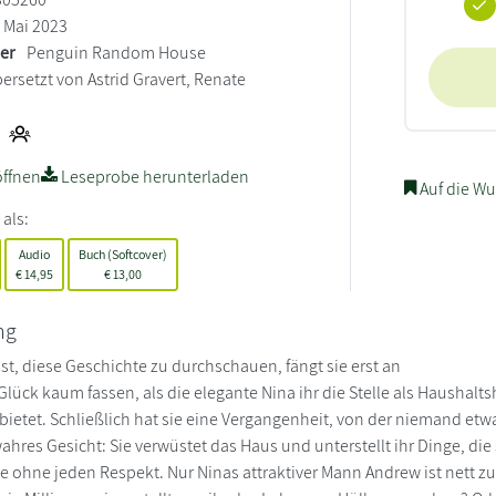
Mai 2023
ler
Penguin Random House
ersetzt von Astrid Gravert, Renate
ffnen
Leseprobe herunterladen
Auf die Wu
 als:
Audio
Buch (Softcover)
€
14,95
€
13,00
ng
t, diese Geschichte zu durchschauen, fängt sie erst an
 Glück kaum fassen, als die elegante Nina ihr die Stelle als Haushaltsh
bietet. Schließlich hat sie eine Vergangenheit, von der niemand etwa
wahres Gesicht: Sie verwüstet das Haus und unterstellt ihr Dinge, die
ie ohne jeden Respekt. Nur Ninas attraktiver Mann Andrew ist nett z