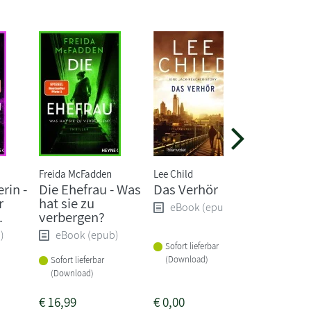
Freida McFadden
Lee Child
Eva Alms
rin -
Die Ehefrau - Was
Das Verhör
Akte N
r
hat sie zu
Die let
eBook (epub)
.
verbergen?
eBoo
)
eBook (epub)
Sofort lieferbar
Sofort li
(Download)
Sofort lieferbar
(Downlo
(Download)
€
16,99
€
0,00
€
11,99