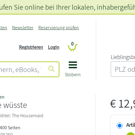
fen Sie online bei Ihrer lokalen
, inhabergefü
sten
Newsletter
Reservierung prüfen
0
Registrieren
Login
L‍i‍e‍b‍l‍i‍n‍g‍s‍b
Stöbern
en
€
12
e wüsste
naltitel: The Housemaid
Arti
 400 Seiten
305260