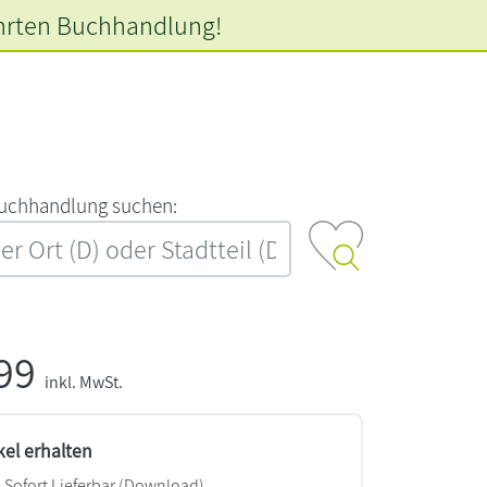
hrten
Buchhandlung!
‍u‍c‍h‍h‍a‍n‍d‍l‍u‍n‍g‍ ‍s‍u‍c‍h‍e‍n‍:‍
,99
inkl. MwSt.
kel erhalten
Sofort Lieferbar (Download)