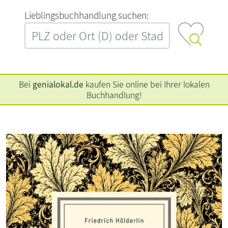
L‍i‍e‍b‍l‍i‍n‍g‍s‍b‍u‍c‍h‍h‍a‍n‍d‍l‍u‍n‍g‍ ‍s‍u‍c‍h‍e‍n‍:‍
Bei
genialokal.de
kaufen Sie online bei Ihrer lokalen
Buchhandlung!