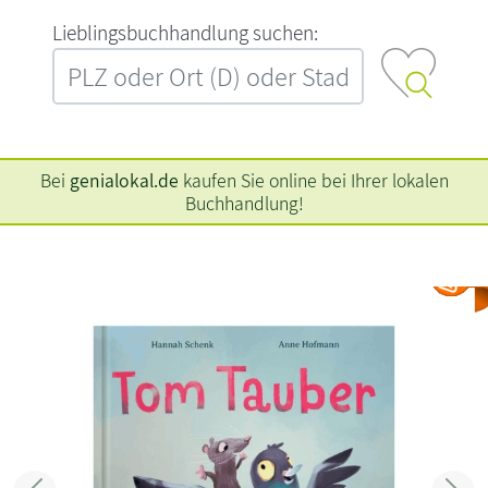
L‍i‍e‍b‍l‍i‍n‍g‍s‍b‍u‍c‍h‍h‍a‍n‍d‍l‍u‍n‍g‍ ‍s‍u‍c‍h‍e‍n‍:‍
Bei
genialokal.de
kaufen Sie online bei Ihrer lokalen
Buchhandlung!