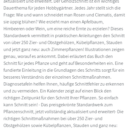
aktualisiert und erweitert. Der Gehölzschnitt ist ein wichtiges
Dauerthema für jeden Hobbygärtner. Jedes Jahr stellt sich die
Frage: Wie und wann schneidet man Rosen und Clematis, damit
sie üppig blühen? Wie erzieht man einen Apfelbaum,
Himbeeren oder Wein, um eine reiche Ernte zu erzielen? Dieses
Standardwerk vermittelt in praktischen Anleitungen den Schnitt
von über 250 Zier- und Obstgehölzen, Kübelpflanzen, Stauden
und jetzt ganz neu: auch Zimmerpflanzen! Illustrationen zeigen
genau, worauf es ankommt. Dabei erläutert das Buch den
Schnitt für jedes Pflanze und geht auf Besonderheiten ein. Eine
fundierte Einleitung in die Grundlagen des Schnitts sorgt für ein
besseres Verständnis der einzelnen Schnittmaßnahmen.
Diagnosetafeln helfen Ihnen, häufige Schnittfehler zu erkennen
und zu vermeiden. Ein Kalender zeigt auf einen Blick den
richtigen Zeitpunkt für den Schnitt Ihrer Pflanzen. So einfach
kann Schnitt sein! - Das preisgekrönte Standardwerk zum
Pflanzenschnitt, jetzt vollständig aktualisiert und erweitert- Die
richtigen Schnittmaßnahmen bei über 250 Zier- und
Obstgehölzen sowie Kübelpflanzen, Stauden und ganz neu: