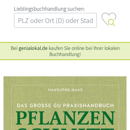
L‍i‍e‍b‍l‍i‍n‍g‍s‍b‍u‍c‍h‍h‍a‍n‍d‍l‍u‍n‍g‍ ‍s‍u‍c‍h‍e‍n‍:‍
Bei
genialokal.de
kaufen Sie online bei Ihrer lokalen
Buchhandlung!