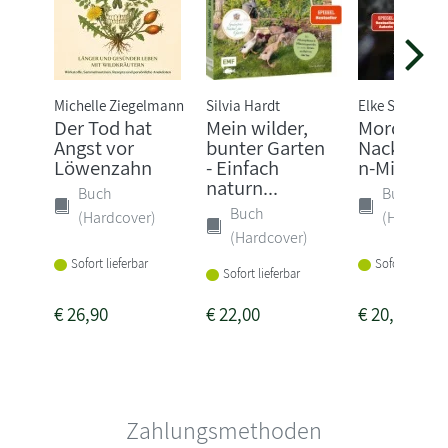
Michelle Ziegelmann
Silvia Hardt
Elke Schwarze
Der Tod hat
Mein wilder,
Mord im
Angst vor
bunter Garten
Nacktschn
Löwenzahn
- Einfach
n-Milieu
naturn...
Buch
Buch
Buch
(Hardcover)
(Hardcove
(Hardcover)
Sofort lieferbar
Sofort lieferba
Sofort lieferbar
€
26,90
€
22,00
€
20,00
Zahlungsmethoden