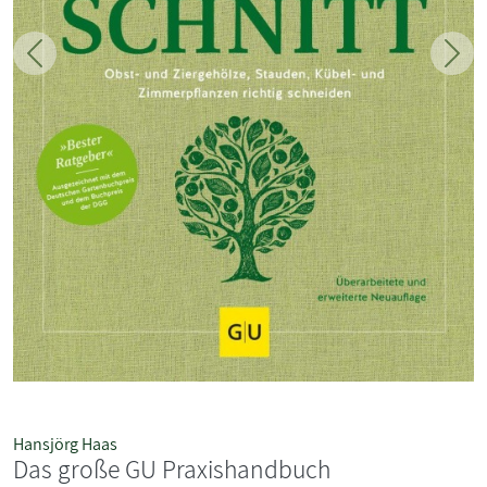
Zurück
Weit
Hansjörg Haas
Das große GU Praxishandbuch