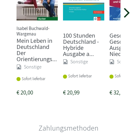
Isabel Buchwald-
Wargenau
100 Stunden
Geschicht
Mein Leben in
Deutschland -
Geschehen
Deutschland
Hybride
Ausgabe
Der
Ausgabe a...
Niede...
Orientierungs...
Sonstige
Sonstige
Sonstige
Sofort lieferbar
Sofort lieferba
Sofort lieferbar
€
20,00
€
20,99
€
32,50
Zahlungsmethoden