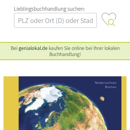
L‍i‍e‍b‍l‍i‍n‍g‍s‍b‍u‍c‍h‍h‍a‍n‍d‍l‍u‍n‍g‍ ‍s‍u‍c‍h‍e‍n‍:‍
Bei
genialokal.de
kaufen Sie online bei Ihrer lokalen
Buchhandlung!