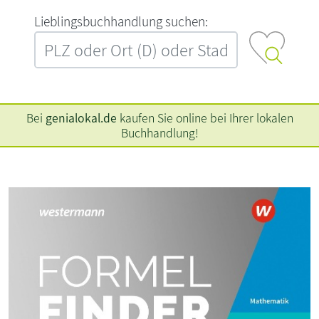
L‍i‍e‍b‍l‍i‍n‍g‍s‍b‍u‍c‍h‍h‍a‍n‍d‍l‍u‍n‍g‍ ‍s‍u‍c‍h‍e‍n‍:‍
Bei
genialokal.de
kaufen Sie online bei Ihrer lokalen
Buchhandlung!