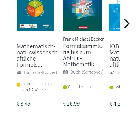
Frank-Michael Becker
Formelsammlu
Mathematisch-
IQB
ng bis zum
naturwissensch
Mathemati
Abitur -
aftliche
naturwiss
Mathematik ...
Formels...
aftliche For
Buch (Softcover)
Buch (Softcover)
Sonstige
Lieferbar innerhalb
Sofort lieferbar
Sofort lieferba
von 1-2 Wochen
€
3,49
€
16,99
€
4,25