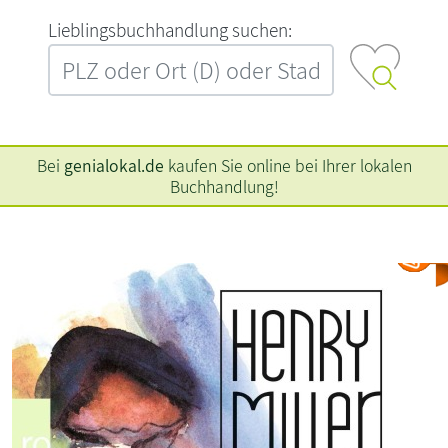
L‍i‍e‍b‍l‍i‍n‍g‍s‍b‍u‍c‍h‍h‍a‍n‍d‍l‍u‍n‍g‍ ‍s‍u‍c‍h‍e‍n‍:‍
Bei
genialokal.de
kaufen Sie online bei Ihrer lokalen
Buchhandlung!