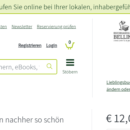
fen Sie online bei Ihrer lokalen
, inhabergefü
sten
Newsletter
Reservierung prüfen
0
Registrieren
Login
Stöbern
Lieblingsb
ändern ode
€
12
n nachher so schön