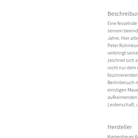
Beschreibu
Eine fesselnde 
seinem beeindr
Jahre. Hier ar
Peter Rühmkorf
verbringt sein
zeichnet sich 
nicht nur dem
faszinierenden 
Berlinbesuch m
einstigen Maue
aufkeimenden L
Leidenschaft, 
Hersteller
Kiepenheuer &