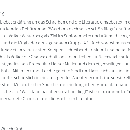
ng
Liebeserklärung an das Schreiben und die Literatur, eingebettet in d
uckenden Debütroman "Was dann nachher so schön fliegt" entführt 
beitet Volker Winterberg als Zivi im Seniorenheim und träumt davon, 
 und die Mitglieder der legendären Gruppe 47. Doch vorerst muss 
e freie Zeit in verrauchten Kneipen, schreibend, trinkend und neu
ab, als Volker die Chance erhält, an einem Treffen für Nachwuchsaut
 enigmatischen Dramatiker Heiner Müller und dem eigenwilligen J
Katja. Mit ihr erkundet er die geteilte Stadt und lässt sich auf eine i
ündet schließlich in ein aufregendes Abenteuer und eine verwickel
rstadt. Mit poetischer Sprache und eindringlichen Momentaufnahm
iebe ein. "Was dann nachher so schön fliegt" ist ein berührender
unerwartete Chancen und die Macht der Literatur.
 Witsch GmbH