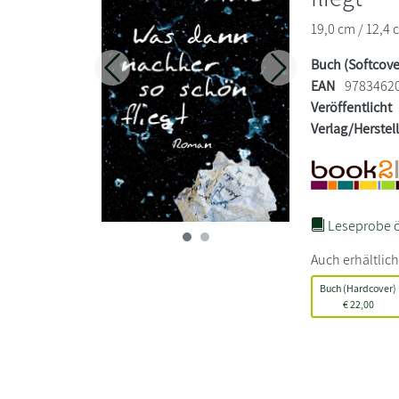
19,0 cm / 12,4 
Buch (Softcove
Zurück
Weiter
EAN
9783462
Veröffentlicht
Verlag/Herstel
Leseprobe ö
Auch erhältlich
Buch (Hardcover)
€
22,00