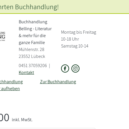
hrten
Buchhandlung!
Buchhandlung
Belling - Literatur
Montag bis Freitag
&
mehr für die
10-18 Uhr
ganze Familie
Samstag 10-14
Mühlenstr. 28
23552 Lübeck
0451 37059206
|
Kontakt
uchhandlung
Zur Buchhandlung
r aufheben
,00
inkl. MwSt.