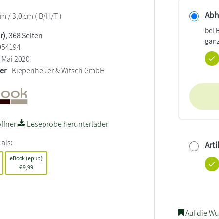
Abho
cm / 3,0 cm ( B/H/T )
bei 
r)
, 368 Seiten
ganz
054194
Mai 2020
ler
Kiepenheuer & Witsch GmbH
ffnen
Leseprobe herunterladen
 als:
Arti
eBook (epub)
€
9,99
Auf die Wu