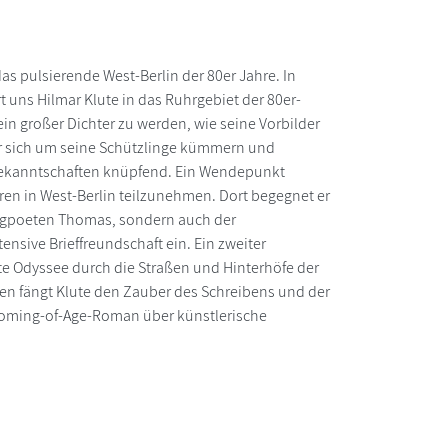
as pulsierende West-Berlin der 80er Jahre. In
uns Hilmar Klute in das Ruhrgebiet der 80er-
ein großer Dichter zu werden, wie seine Vorbilder
er sich um seine Schützlinge kümmern und
e Bekanntschaften knüpfend. Ein Wendepunkt
oren in West-Berlin teilzunehmen. Dort begegnet er
ungpoeten Thomas, sondern auch der
ntensive Brieffreundschaft ein. Ein zweiter
te Odyssee durch die Straßen und Hinterhöfe der
en fängt Klute den Zauber des Schreibens und der
 Coming-of-Age-Roman über künstlerische