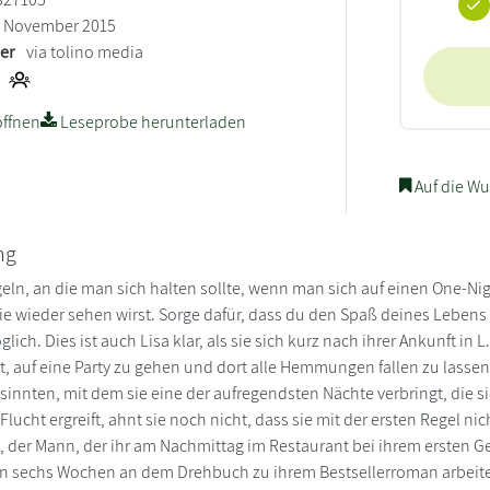
November 2015
ler
via tolino media
ffnen
Leseprobe herunterladen
Auf die Wu
ng
egeln, an die man sich halten sollte, wenn man sich auf einen One-N
nie wieder sehen wirst. Sorge dafür, dass du den Spaß deines Leben
lich. Dies ist auch Lisa klar, als sie sich kurz nach ihrer Ankunft in
t, auf eine Party zu gehen und dort alle Hemmungen fallen zu lassen.
sinnten, mit dem sie eine der aufregendsten Nächte verbringt, die si
lucht ergreift, ahnt sie noch nicht, dass sie mit der ersten Regel n
, der Mann, der ihr am Nachmittag im Restaurant bei ihrem ersten G
n sechs Wochen an dem Drehbuch zu ihrem Bestsellerroman arbeiten 