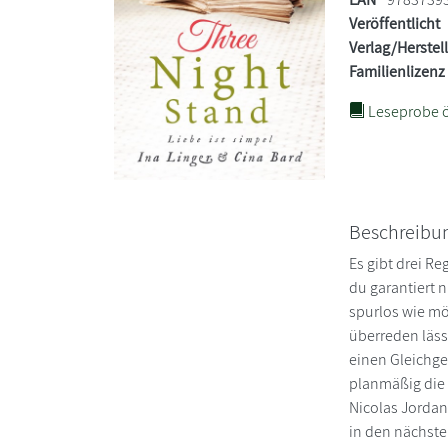
Veröffentlicht
Verlag/Herstel
Familienlizenz
Leseprobe ö
Beschreibu
Es gibt drei R
du garantiert 
spurlos wie mög
überreden läss
einen Gleichge
planmäßig die F
Nicolas Jordan
in den nächste