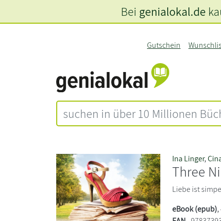
Bei
genialokal.de
kau
Gutschein
Wunschli
Ina Linger
,
Cin
Three Ni
Liebe ist simpe
eBook (epub)
,
EAN
9783739