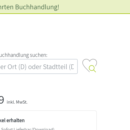
hrten
Buchhandlung!
‍u‍c‍h‍h‍a‍n‍d‍l‍u‍n‍g‍ ‍s‍u‍c‍h‍e‍n‍:‍
99
inkl. MwSt.
kel erhalten
Sofort Lieferbar (Download)