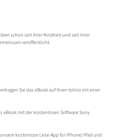
ben schon seit ihrer Kindheit und seit ihrer
emeinsam veröffentlicht.
rtragen Sie das eBook auf Ihren tolino mit einer
as eBook mit der kostenlosen Software Sony
r unsere kostenlose Lese-App für iPhone/iPad und