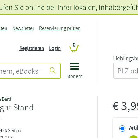
fen Sie online bei Ihrer lokalen
, inhabergefü
sten
Newsletter
Reservierung prüfen
0
Registrieren
Login
L‍i‍e‍b‍l‍i‍n‍g‍s‍b
Stöbern
a Bard
€
3,
ght Stand
l
Arti
 426 Seiten
327105