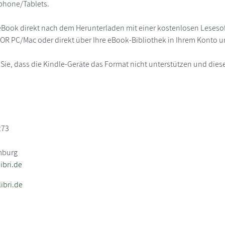
phone/Tablets.
eBook direkt nach dem Herunterladen mit einer kostenlosen Lesesoft
R PC/Mac oder direkt über Ihre eBook-Bibliothek in Ihrem Konto un
 Sie, dass die Kindle-Geräte das Format nicht unterstützen und diese
273
mburg
bri.de
ibri.de