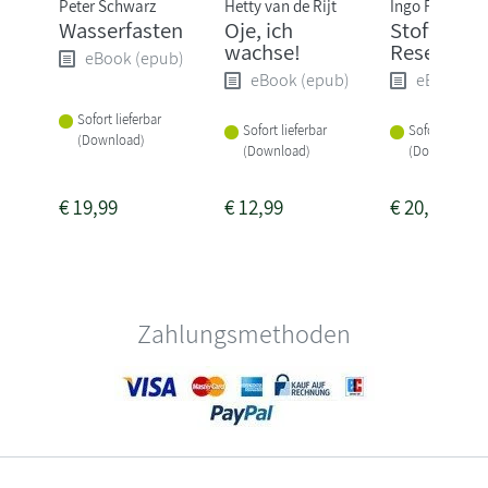
Peter Schwarz
Hetty van de Rijt
Ingo Froböse
Wasserfasten
Oje, ich
Stoffwechs
wachse!
Reset
eBook (epub)
eBook (epub)
eBook (e
Sofort lieferbar
Sofort lieferbar
Sofort lieferba
(Download)
(Download)
(Download)
€
19,99
€
12,99
€
20,99
Zahlungsmethoden