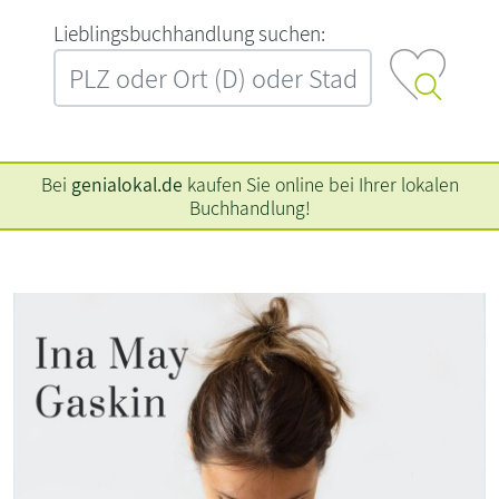
L‍i‍e‍b‍l‍i‍n‍g‍s‍b‍u‍c‍h‍h‍a‍n‍d‍l‍u‍n‍g‍ ‍s‍u‍c‍h‍e‍n‍:‍
Bei
genialokal.de
kaufen Sie online bei Ihrer lokalen
Buchhandlung!