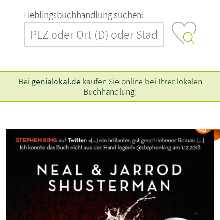
L‍i‍e‍b‍l‍i‍n‍g‍s‍b‍u‍c‍h‍h‍a‍n‍d‍l‍u‍n‍g‍ ‍s‍u‍c‍h‍e‍n‍:‍
Bei
genialokal.de
kaufen Sie online bei Ihrer lokalen
Buchhandlung!