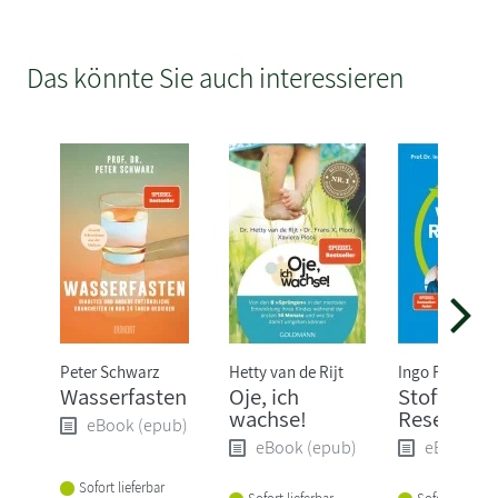
Das könnte Sie auch interessieren
Peter Schwarz
Hetty van de Rijt
Ingo Froböse
Wasserfasten
Oje, ich
Stoffwechs
wachse!
Reset
eBook (epub)
eBook (epub)
eBook (e
Sofort lieferbar