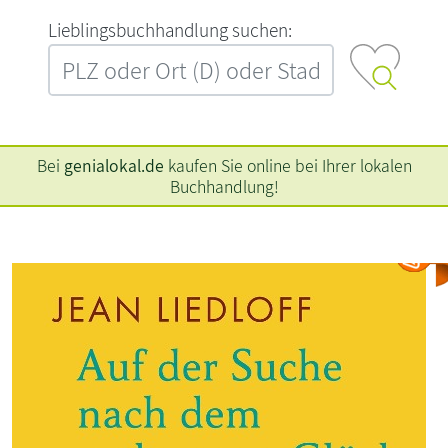
L‍i‍e‍b‍l‍i‍n‍g‍s‍b‍u‍c‍h‍h‍a‍n‍d‍l‍u‍n‍g‍ ‍s‍u‍c‍h‍e‍n‍:‍
Bei
genialokal.de
kaufen Sie online bei Ihrer lokalen
Buchhandlung!